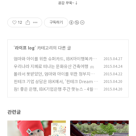
공감 꾸욱~↓
12
구독하기
'
라이프 log
' 카테고리의 다른 글
엄마와 아이를 위한 슈퍼카드, IBK아이행복카드
2015.04.27
우리나라 지폐로 떠나는 문화유산 건축여행
2015.04.24
(0)
(0)
몰라서 못받았던, 엄마와 아이를 위한 정부지원
2015.04.22
금
핀테크 기업 상담은 IBK에서, '핀테크 Dream 지
2015.04.20
(0)
원센터' 출범
참! 좋은 은행, IBK기업은행 주간 핫뉴스 - 4월 3
2015.04.20
(0)
주
(0)
관련글