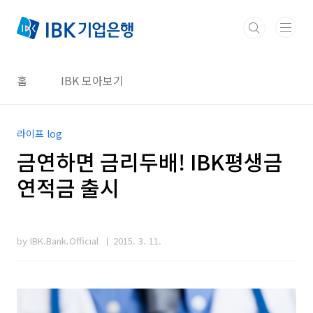
본문 바로가기
홈
IBK 모아보기
라이프 log
금연하면 금리두배! IBK평생금
연적금 출시
by IBK.Bank.Official
2015. 3. 11.