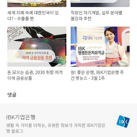
세계 지폐 속에 대한민국이 있
직장인 자기계발, 실무 분야별
다? - 수출품 편
꿀강좌 추천
돈 모으는 습관, 2030 취향 저격
참! 좋은 은행, IBK기업은행 주
이색 금융상품
간 핫뉴스 - 3월 1주
댓글
IBK기업은행
생활 속 가치를 더하는, 유용한 정보가 가득한 IBK기업은
행 블로그