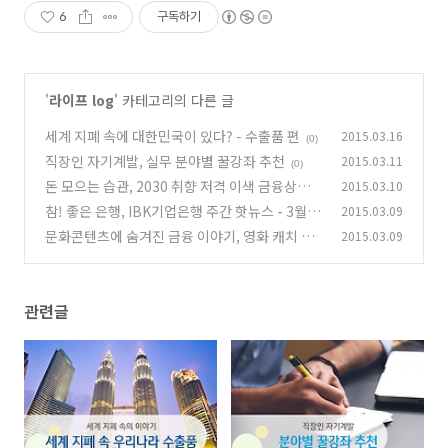
6
구독하기
'
라이프 log
' 카테고리의 다른 글
세계 지폐 속에 대한민국이 있다? - 수출품 편
2015.03.16
(0)
직장인 자기계발, 실무 분야별 꿀강좌 추천
2015.03.11
(0)
돈 모으는 습관, 2030 취향 저격 이색 금융상품
2015.03.10
참! 좋은 은행, IBK기업은행 주간 핫뉴스 - 3월 1
2015.03.09
(0)
주
문화콘텐츠에 숨겨진 금융 이야기, 영화 캐치 미
2015.03.09
(0)
이프 유 캔
(0)
관련글