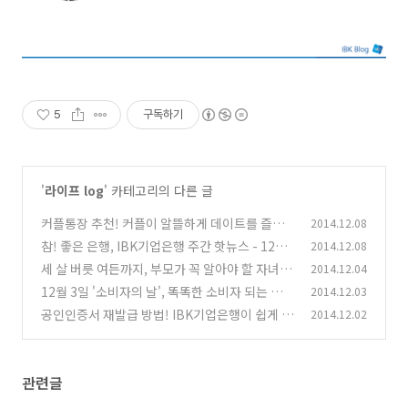
- IBK기업은행 양원석 계장 (분당 서현역점)
5
구독하기
'
라이프 log
' 카테고리의 다른 글
커플통장 추천! 커플이 알뜰하게 데이트를 즐기
2014.12.08
는 법
참! 좋은 은행, IBK기업은행 주간 핫뉴스 - 12월
2014.12.08
(0)
1주
세 살 버릇 여든까지, 부모가 꼭 알아야 할 자녀 경
2014.12.04
(0)
제 교육 3가지
12월 3일 '소비자의 날', 똑똑한 소비자 되는 방법
2014.12.03
(0)
공인인증서 재발급 방법! IBK기업은행이 쉽게 알
2014.12.02
(0)
려드려요!
(0)
관련글