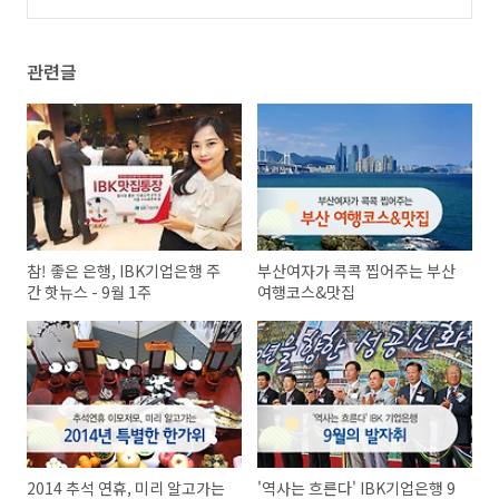
주
(0)
관련글
참! 좋은 은행, IBK기업은행 주
부산여자가 콕콕 찝어주는 부산
간 핫뉴스 - 9월 1주
여행코스&맛집
2014 추석 연휴, 미리 알고가는
'역사는 흐른다' IBK기업은행 9