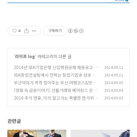
4
구독하기
'
라이프 log
' 카테고리의 다른 글
2014년 IBK기업은행 신입행원공채 채용공고 및
2014.09.11
모집요강
IBK창업컨설팅에서 전하는 창업기업과 성과관
2014.09.11
(2)
리
부산여자가 콕콕 찝어주는 부산 여행코스&맛집
2014.09.05
(0)
[영화 속 금융이야기] 선물거래와 베어링스 은행
2014.09.04
(10)
파산사건, <로그 트레이더> 하
2014 추석 연휴, 미리 알고가는 특별한 한가위
2014.09.03
(0)
(0)
관련글