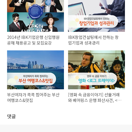
2014년 IBK기업은행 신입행원
IBK창업컨설팅에서 전하는 창
공채 채용공고 및 모집요강
업기업과 성과관리
부산여자가 콕콕 찝어주는 부산
[영화 속 금융이야기] 선물거래
여행코스&맛집
와 베어링스 은행 파산사건, <로
그 트레이더> 하
댓글