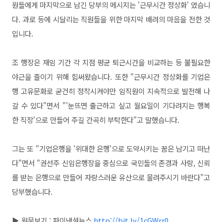
원들에게 마지막으로 남긴 당부의 메시지는 '근무시간 정상화' 였습니
다. 과로 등에 시달리는 직원들을 위한 마지막 배려의 마음을 전한 것
입니다.
조 행장은 재임 기간 각 지점 평균 퇴근시간을 비교하는 등 불필요한
야근을 줄이기 위해 힘써왔습니다.
또한
"근무시간 정상화를 기업은
행 고유문화로 굳건히 정착시켜야만 임직원이 지속적으로 발전해 나
갈 수 있다"면서 "'눈뜨면 출근하고 싶고 월요일이 기다려지는 행복
한 직장'으로 만들어 주길 간곡히 부탁한다"고 말했습니다.
그는 또 "기업은행을 '위대한 은행'으로 도약시키는 꿈은 남기고 떠난
다"면서 "권선주 신임은행장을 중심으로 국민들의 존경과 사랑, 신뢰
를 받는 은행으로 만들어 자랑스러운 유산으로 물려주시기 바란다"고
당부했습니다.
▶ 원문보기 : 파이낸셜뉴스
http://bit.ly/1cGWrr0