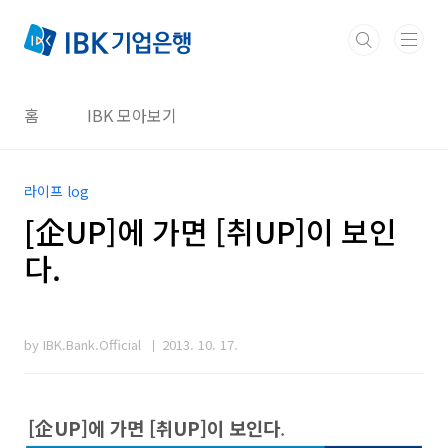
본문 바로가기
홈
IBK 모아보기
라이프 log
[企UP]에 가면 [취UP]이 보인
다.
by IBK.Bank.Official
2013. 10. 17.
[企UP]에 가면 [취UP]이 보인다
.