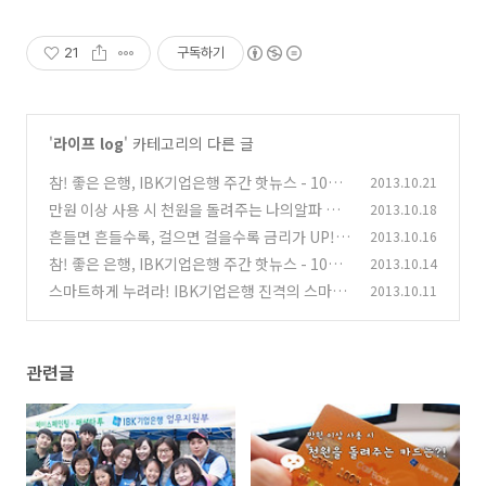
21
구독하기
'
라이프 log
' 카테고리의 다른 글
참! 좋은 은행, IBK기업은행 주간 핫뉴스 - 10월
2013.10.21
4주
만원 이상 사용 시 천원을 돌려주는 나의알파 에
2013.10.18
(2)
듀카드
흔들면 흔들수록, 걸으면 걸을수록 금리가 UP!
2013.10.16
(5)
참! 좋은 은행, IBK기업은행 주간 핫뉴스 - 10월
2013.10.14
(2)
3주
스마트하게 누려라! IBK기업은행 진격의 스마트
2013.10.11
(2)
뱅킹
(12)
관련글