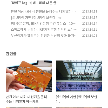
'
라이프 log
' 카테고리의 다른 글
만원 이상 사용 시 천원을 돌려주는 나의알파 에
2013.10.18
듀카드
[企UP]에 가면 [취UP]이 보인다.
2013.10.17
(5)
(26)
참! 좋은 은행, IBK기업은행 주간 핫뉴스 - 10월
2013.10.14
3주
스마트하게 누려라! IBK기업은행 진격의 스마트
2013.10.11
(2)
뱅킹
부산여자가 알려주는 진정한 부산의 맛과 볼거리
2013.10.08
(12)
(24)
관련글
만원 이상 사용 시 천원을 돌려
[企UP]에 가면 [취UP]이 보인
주는 나의알파 에듀카드
다.