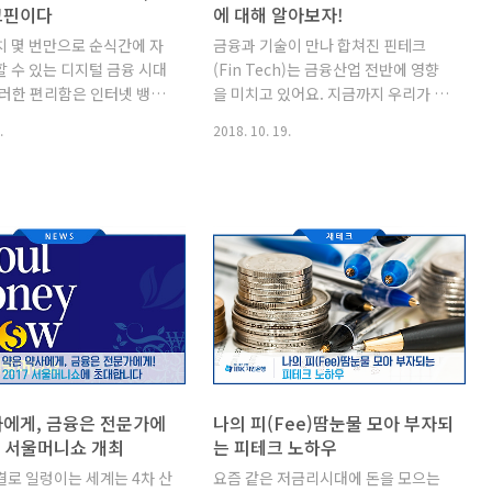
크핀이다
에 대해 알아보자!
치 몇 번만으로 순식간에 자
금융과 기술이 만나 합쳐진 핀테크
 수 있는 디지털 금융 시대
(Fin Tech)는 금융산업 전반에 영향
이러한 편리함은 인터넷 뱅킹,
을 미치고 있어요. 지금까지 우리가 귀
등의 IT 기술이 있기에 가능
찮게 여겼던 것들을 손쉽게 해결할 수
.
2018. 10. 19.
. IT 기술이 발전하는 만큼
있게 되었는데요. 은행권에서 이미 스
융 서비스도 진화를 거듭하
마트 키오스크와 모바일 비대면 서비
. 금융에 IT 기술을 도입한
스 등 다양한 분야에 사용되고 있습니
어 IT 기업에서 금융을 주
다. 핀테크가 우리에게 앞으로도 끼칠
크핀의 시대가 왔습니다. 다
영향을 함께 알아보시죠! 핀테크란 무
은 핀테크와 테크핀의 차이점
엇일까? 핀테크(Fin Tech)는 단어에
테크핀의 전망을 살펴보겠습
서 옅 볼 수 있지만 금융(Finance)과
 금융 거래의 시작, 핀테크의
기술(Technology)이 결합한 서비스
Fintech)란 금융
를 말해요. 여기서 말하는 기술은 정보
ial)과 기술(Technology)의
기술이에요. 원래 금융산업은 IT산업
융 회사가 IT 기술을 접목
다음으로 IT기술을 많이 도입했는데
새로운 유형의 금융 서비스입
요. 핀테크라는 이름이 나오기 전부터
사에게, 금융은 전문가에
나의 피(Fee)땀눈물 모아 부자되
리가 편하게 이용하는 인터넷
인터넷뱅킹과 모바일뱅킹을 사용해왔
17 서울머니쇼 개최
는 피테크 노하우
폰뱅킹도 일종의 핀테크라고
죠. 하지만 꼭 은행을 방문해서 처리해
결로 일렁이는 세계는 4차 산
요즘 같은 저금리시대에 돈을 모으는
. 과거의 핀테크가 ..
야 하는 은행업무가 아직도 많은데요.