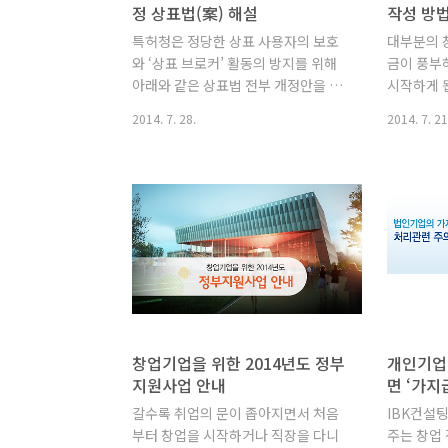
정 상표법(案) 해설
작성 방
특허청은 정당한 상표 사용자의 보호
대부분의 
와 ‘상표 브로커’ 활동의 방지를 위해
금이 풍부
아래와 같은 상표법 전부 개정안을 발
시작하게 
표하였습니다. 특허청은 1990년 전부
높은 시장
2014. 7. 28.
2014. 7. 21
개정 이후 23년만에 상표법전부개정
되지만 운영
(안)을 다음달 24일까지 입법예고한다
금은 금방
고 밝혔다. 이번 전부개정(안)은 상표
니다.이러
권을 이용해 부당한 이익을 획득하려
업기업의 
고 하는 상표브로커 근절, 선출원주의
서를 준비
의 문제점 보완 등 정의롭지 못한 상표
IR(Inve
권의 등록 및 행사는 저지하되, 정당한
서라고 합
권리자는 더욱 두텁게 보호해 상표질
라고도 하
서를 회복하기 위한 것에 초점을 맞췄
정당한 평가
다. 먼저, 타인이 상당한 투자나 노력을
채 투자자
기울여 만든 성과를 무단으로 출원해
동입니다.
창업기업을 위한 2014년도 정부
개인기업
먼저 등록받은 후, 정당한 권리자에게
시장성, 
지원사업 안내
면 ‘가지
권리행사를 하거나 영세상인에게 형사
력을 파악
갈수록 취업의 문이 좁아지면서 처음
IBK컨설
처벌 조항을 앞세워 합의금 등을 요구
을 가지고
부터 창업을 시작하거나 직장을 다니
주는 창업
할 목적으로 상표를 출원하는 행위는
응 능력을