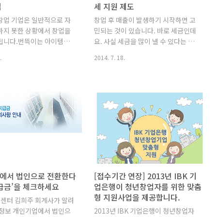
법
세 지원 제도
창업 기업은 일반적으로 자
창업 후 매출이 발생하기 시작하면 고
하지 못한 상황에서 창업을
민되는 것이 있습니다. 바로 세금인데
됩니다.번뜩이는 아이템과
요. 사실 세금을 많이 낼 수 있다는 것
성을 판단하며 창업을 하게
은 국가적으로도 회사차원으로도 좋은
.
2014. 7. 18.
 및 R&D를 위해 준비한 자
일이겠지만, 사업을 운영하다 보면 적
 바닥나는 경우가 대부분입
잖이 세금이 꽤 부담이 되기도 합니다.
한 경우에 투자자로부터 창
그렇다면 창업기업이 알아두면 유용하
투자를 받기 위해 사업계획
게 활용할 수 있는 조세지원제도에는
하게 되는데요. 일반적으로
무엇이 있을까요? 오늘은 창업기업을
stment Relation) 사업계획
위한 주요 조세 지원 제도를 알아보겠
니다. IR은 기업설명활동이
습니다. 1. 창업중소기업 세액감면 - 대
는데 기업이 자본시장에서
상: 수도권 과밀억제권역 외의 지역에
를 얻기 위하여 주식 및 사
서 창업한 중소기업, 창업보육센터 사
 등을 대상으로 하는 홍보활
업자로 지정받은 기업, 벤처기업확인
 투자자들은 기업의 기술성,
기업 등 - 기간 : 최초로 소득(세법상 소
에서 법인으로 전환한다
[접수기간 연장] 2013년 IBK 기
사업성 관점에서 회사의 경쟁
득인 과세표준)이 발생한 사업연도부
급금’을 체크하세요
업은행이 청년창업자를 위한 맞춤
하고 실현 가능한 사업계획
터 5년간 허용 - 감면규모 : 해당년도
형 지원사업을 제공합니다.
팅센터 김희주 회계사가 알려
 있는지, 미래위험에 대한 대
법인세(소득세)의 50% 2. 중소기업특
 정보 개인기업에서 법인으
2013년 IBK 기업은행이 청년창업자
 보유하고 있는지를 검토한
별세액감면 - 대상 : 중소기업 (유흥업