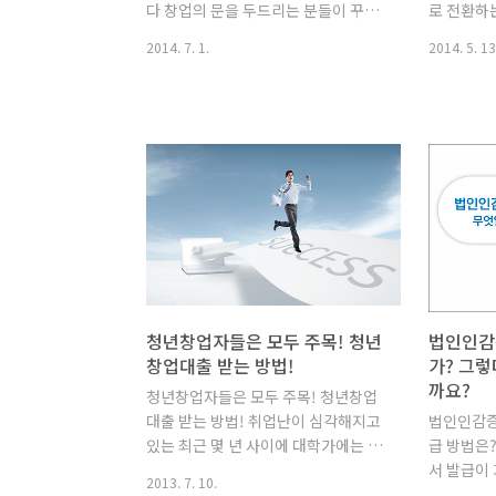
다 창업의 문을 두드리는 분들이 꾸준
로 전환하
심사단계에서 거절되도..
후 투자에 
히 증가하고 있습니다. 하지만 창업을
직면하게 
2014. 7. 1.
2014. 5. 13
준비하다보면 필요한 시설, 인력, 판로
다. 일부
등 자원과 자금이 부족하기 마련입니
예 인지하
다. 이럴 때 활용할 수 있는 것이 ‘정부
난 세금을
지원제도’입니다. 2014년도의 정부지
되는데요.
원제도는 미래창조부, 산업통상자원
엇이고 이
부, 중기청, 보건복지부 등 여러 정부부
원칙이 무
처에서 다양한 지원사업을 마련하여
가지급금이
운영하고 있는데요. 오늘은 중소기업
금'이란 
청(중소기업진흥공단, 창업진흥원)과
계정과목이
한국콘텐츠진흥원을 중심으로 청년창
리하는 임
업자들이 활용할 수 있는 지원프로그
니다. 세
램의 종류와 내용을 알아보도록 하겠
가지급금과
청년창업자들은 모두 주목! 청년
법인인감
습니다. 중기청 지원사업 1) 창업/인프
하고 있습
창업대출 받는 방법!
가? 그렇
라 구축/교육/사업화 지원 ①창업 저
정과목에 
까요?
청년창업자들은 모두 주목! 청년창업
변 확대 재택창업시스템 운영 지원대
에게 금전
대출 받는 방법! 취업난이 심각해지고
법인인감증
상 주식회사(자본금 10억원이하) ..
반적으로 주
있는 최근 몇 년 사이에 대학가에는 창
급 방법은
이..
업의 꿈을 꾸는 청년들이 많아졌다고
서 발급이
2013. 7. 10.
합니다. 그러나 자금이 부족하여 창업
이 익숙한