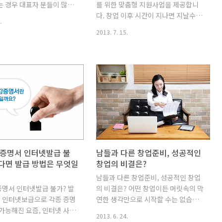
는 경우 대표자 분들이 많이
를 위한 맞춤형 지원사업을 제공합니
대한 의사결..
등 ..
되는 주제가 '가지급금'입니
다. 창업 이후 시간이 지나면 지날수록
.
 대표자는 가지급금에 대해 아
생각하지도 못했던 고충과 다양한 문
2013. 7. 15.
지 못하고 있다가 향후 엄청
제점이 발생하게 됩니다. 특히 기업 홍
 부과받는 경우도 발생하게
보와 고객창출 그리고 경쟁력 있는 기
 그렇다면 가지급금이란 무
술과 상표, 디자인의 보호방안과 관련
에 대한 과세당국의 세부담
해서 청년창업자라면 누구나 한 번쯤
엇인지 알아보겠습니다. 1.
은 고민해봤을 텐데요. 그래서 IBK 기
란? 기업회계에서 '가지급
업은행은 뜨거운 열정과 투철한 기업
현금을 지출하였으나 처리할
가정신으로 창업에 도전한 청년창업자
 확정되지 않은 경우에 처
분들을 위해 맞춤형 지원사업을 제공
시계정(미결산계정)을 말합
합니다. 청년창업기업을 위한 다양한
무상 가지급금은 기업회계상
지원 제공 청년창업기업의 경쟁력 강
 전혀 다른 개념으로 이해
화와 안정적인 경영기반 마련을 위해
증명서 인터넷발급 불
남들과 다른 창업준비, 성공적인
니다. 세무상 가지급금은 계
IBK 기업은행에서는 청년 전용창업대
다면 발급 방법은 무엇일
창업의 비결은?
관계없이 법인이 특수관계인
출을 통한 자금지원, 컨설팅, 창업교육
남들과 다른 창업준비, 성공적인 창업
을 대여한 것을 말합니다. 일
등 다양한 지원을 제공하고 있습니다.
명서 인터넷발급 불가? 발
의 비결은? 어떤 창업이든 머릿속의 막
주, 임원, 종업원 대여금
더불어 청년창업기업의 경쟁력 강화와
? 인터넷보급으로 각종 증명
연한 생각만으로 시작할 수는 없습니
안정적인 경영기반 마련을 위하..
 가능해진 요즘, 인터넷 사용
다. 규모가 크든 작든 자신의 몰(mall)
2013. 6. 24.
 청년창업자들은 서류가 필
을 운영하는 것은 하나의 사업체를 꾸