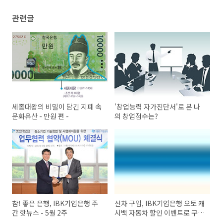
관련글
세종대왕의 비밀이 담긴 지폐 속
'창업능력 자가진단서'로 본 나
문화유산 - 만원 편 -
의 창업점수는?
참! 좋은 은행, IBK기업은행 주
신차 구입, IBK기업은행 오토 캐
간 핫뉴스 - 5월 2주
시백 자동차 할인 이벤트로 구입
하기