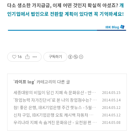
다소 생소한 가지급금, 이제 어떤 것인지 확실히 아셨죠?
개
인기업에서 법인으로 전환할 계획이 있다면 꼭 기억하세요!
16
구독하기
'
라이프 log
' 카테고리의 다른 글
세종대왕의 비밀이 담긴 지폐 속 문화유산 - 만원
2014.05.15
편 -
'창업능력 자가진단서'로 본 나의 창업점수는?
2014.05.14
(8)
참! 좋은 은행, IBK기업은행 주간 핫뉴스 - 5월 2
2014.05.12
(2)
주
신차 구입, IBK기업은행 오토 캐시백 자동차 할
2014.05.12
(0)
인 이벤트로 구입하기
우리나라 지폐 속 숨겨진 문화유산 - 오천원 편
2014.05.08
(12)
(2)