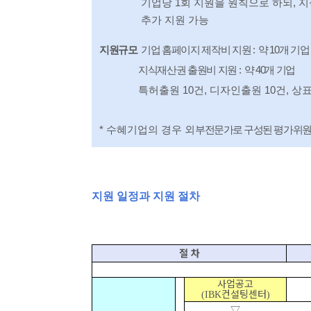
기업당
1
회 지원을 원칙으로 하되
,
지
추가 지원 가
능
지원규모
기업 홈페이지 제작비 지원
:
약
10
개 기업
지식재산권 출원비 지원
:
약
40
개 기업
특허출원
10
건
,
디자인출원
10
건
,
상
*
수혜기업의 경우 외
부전문가로 구성된
평가위원
지원 일정과 지원 절차
절 차
사업공고
컨설팅센터
(IBK
)
▽