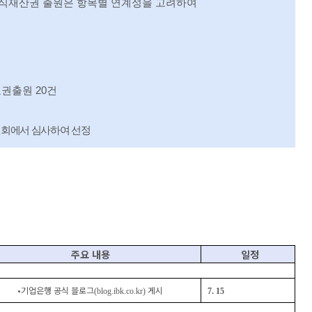
식재산권 출원은 항목별 연계성을 고려하여
표권출원
20
건
회에서 심사하여 선정
주요 내용
일정
•
기업은행 공식 블로그
게시
(blog.ibk.co.kr)
7. 15