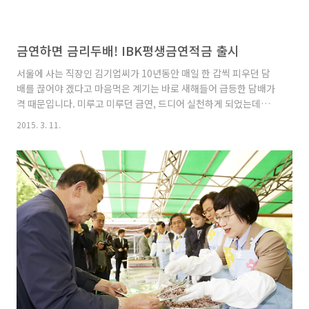
금연하면 금리두배! IBK평생금연적금 출시
서울에 사는 직장인 김기업씨가 10년동안 매일 한 갑씩 피우던 담
배를 끊어야 겠다고 마음먹은 계기는 바로 새해들어 급등한 담배가
격 때문입니다. 미루고 미루던 금연, 드디어 실천하게 되었는데요.
한 달 후 그에겐 135,000원의 주머니돈이 생겼습니다. 선뜻 쓰자니
2015. 3. 11.
아까운 이 돈... 어떻게 하면 좋을까요? 새해 금연 결심을 재테크로
바꿔주는 기발한 상품, IBK평생금연적금에 넣어보세요! 1년제 자
유적립식 상품으로 월100만원 이내로 적립할 수 있고, 금연을 실천
해 보건소에서 발급하는 금연성공 확인서류를 제출하면 연 0.5%포
인트의 우대금리를 적용받습니다. 자동이체를 180회 이상 하는 경
우에도 연 1.0%포인트의 우대금리를 추가로 받을 수 있어 최고 연
2.5%의 금리를 받을 수 있다는 점! 또한 일정조..