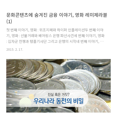
문화콘텐츠에 숨겨진 금융 이야기, 영화 레미제라블
(1)
첫 번째 이야기, 영화 : 위조지폐와 하이퍼 인플레이션두 번째 이야
기, 영화 : 선물거래와 베어링스 은행 파산사건세 번째 이야기, 영화
: 십자군 전쟁과 템플기사단 그리고 은행의 시작네 번째 이야기, 영
화 : 금융이라는 심장이 사라진 사회의 비참한 사람들 ‘부 (富)’라는
2015. 2. 17.
의미의 영단어 wealth의 어원은 weal 이고 weal은 건강이나 행복
을 의미하는 지금의 웰빙 well-being에서 나왔다. 하지만 어원과
는 달리 점점 시간이 지나면서 사람들은 저마다 가지고 있는 부의
양에 따라 태어나면서부터 계층으로 나눠지게 되고, 부로 구성된 인
간 사회에 편입되지 못한 사람들은 그야말로 빈민이라는 이름으로
행복이나 건강과는 멀어진 비참한 삶을 살게 된다. 프랑스의 대문호
빅토르 위고 소설을 원작으로 하는 20..