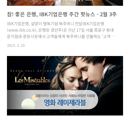
참! 좋은 은행, IBK기업은행 주간 핫뉴스 - 2월 3주
IBK기업은행, 설맞이 행복기원 복주머니 전달IBK기업은행
(www.ibk.co.kr, 은행장 권선주)은 지난 17일 서울 종로구 동대
문지점과 광장시장에서 고객들에게 복주머니를 선물하는 '고객 행
복의 날' 행사를 열었다. 시중은행, 자금난 허덕이는 ‘중소기업 구하
2015. 2. 23.
기’ 나서21일 금융권에 따르면 기업은행은 내달 6일까지 3조원 규
모의 설날 특별자금을 지원하고 있다. 기업당 지원규모는 최대 3억
원으로 신속한 자금지원을 위해 필요 운전자금 신정을 생략하고 할
인어음과 기업구매자금 등 결제성 대출의 경우 대출금리를 0.3%포
인트 범위 내에서 추가 감면키로 했다. 첫 복합점포 고객 반응 '어색
반·관심 반'…타 은행 움직임은?국내 최초로 은행과 증권 업무를
한 곳에서 보는 복합점포가 등장한 지 한 달 남짓, 고객들은..