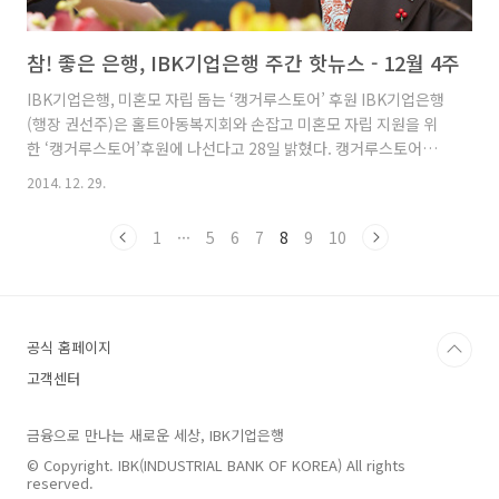
참! 좋은 은행, IBK기업은행 주간 핫뉴스 - 12월 4주
IBK기업은행, 미혼모 자립 돕는 ‘캥거루스토어’ 후원 IBK기업은행
(행장 권선주)은 홀트아동복지회와 손잡고 미혼모 자립 지원을 위
한 ‘캥거루스토어’후원에 나선다고 28일 밝혔다. 캥거루스토어는
미혼모를 직원으로 채용해 직업훈련을 통한 경제적 자립을 돕고, 판
2014. 12. 29.
매 수익금으로 미혼모들의 생활비와 양육비 등을 지원하는 공익형
매장이다. 캥거루스토어 오픈을 위해 기업은행은 홀트아동복지회
1
···
5
6
7
8
9
10
에 5억원의 후원금을 전달했다. 권선주 IBK기업은행장 "내년 인터
넷 전문은행 수준 서비스 선보이겠다" IBK기업은행이 핀테크 확산
등 금융환경 변화에 대응해 내년 인터넷 전문은행 수준의 스마트폰
금융서비스를 제공할 계획이다. 권선주 IBK기업은행장은 23일 명
동 로얄호텔에서 기자간담회를 열고 "통합 플랫폼 'IBK원뱅크'를
공식 홈페이지
내년..
고객센터
금융으로 만나는 새로운 세상, IBK기업은행
© Copyright. IBK(INDUSTRIAL BANK OF KOREA) All rights
reserved.