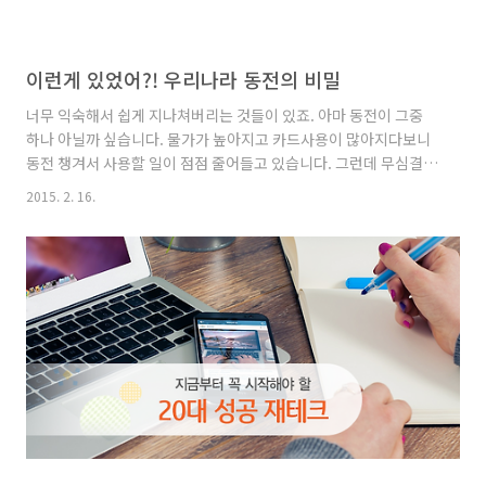
이런게 있었어?! 우리나라 동전의 비밀
너무 익숙해서 쉽게 지나쳐버리는 것들이 있죠. 아마 동전이 그중
하나 아닐까 싶습니다. 물가가 높아지고 카드사용이 많아지다보니
동전 챙겨서 사용할 일이 점점 줄어들고 있습니다. 그런데 무심결에
사용하는 동전 속에 어마어마한(?) 비밀이 있다던데… 나만 몰랐던
2015. 2. 16.
동전의 , IBK에서 알려드립니다. 10원, 진실 혹은 거짓 “10원이 노
란 이유는 금이 섞여서이다” 정답 : 거짓 십원은 구리와 아연을 섞어
만드는데요. 아연이 많아질수록 노란빛을 띠게 됩니다. 1970년, 아
연보다 비싼 구리 함유량을 줄여 노랗게 된 10원에 황금이 섞였다
는 소문이 돌았습니다. 십원에 금이라니… 사실이었으면 좋겠지만
정말 황당한 소문이네요. 또한, 1983년 돌사자상 그림을 넣었더니
돌사자상을 불상으로 해석하고 특정인(당시 대통령..