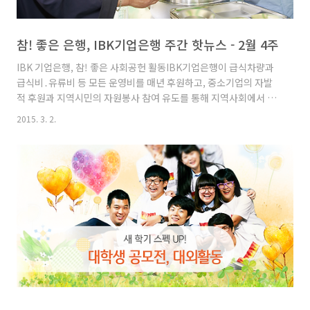
참! 좋은 은행, IBK기업은행 주간 핫뉴스 - 2월 4주
IBK 기업은행, 참! 좋은 사회공헌 활동IBK기업은행이 급식차량과
급식비․유류비 등 모든 운영비를 매년 후원하고, 중소기업의 자발
적 후원과 지역시민의 자원봉사 참여 유도를 통해 지역사회에서 지
속적 운영을 하고 있는 ‘참! 좋은 사랑의 밥차’는 서귀포를 시작으로
2015. 3. 2.
전국의 28개 지역에 순차적으로 보급된 착한 프로젝트다.각 지역
자원봉사센터와 연계해 독거노인 등 소외계층을 대상으로 하는 무
료급식을 정기적으로 실시하고 있으며 세월호 참사와 강릉폭설과
같은 국가재난 발생시 재난 지역에 파견돼 자원봉사자들에게 무료
급식을 지원 하는 등의 다양한 경우에 쓰이고 있다. 기업은행, 4000
억원 규모 상각형 조건부자본증권 발행기업은행(024110)(13,650
원 0 0.00%)은 운영자금 마련을 위해 4000억원 규모의 ..