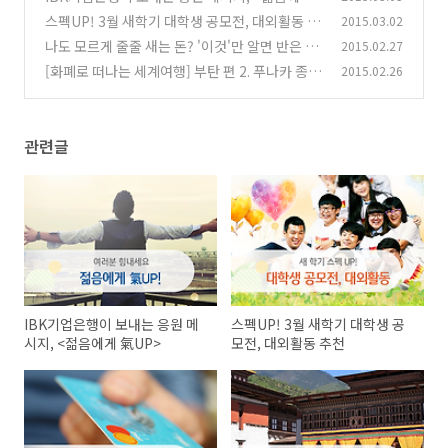
氣UP>
스펙UP! 3월 새학기 대학생 공모전, 대외활동 추
2015.03.02
(4)
천
나도 모르게 줄줄 새는 돈? '이것'만 알면 반은 지
2015.02.27
(0)
킨다
[화폐로 떠나는 세계여행] 부탄 편 2. 푸나카 종과
2015.02.26
(0)
팀푸 체추
(0)
관련글
IBK기업은행이 보내는 응원 메
스펙UP! 3월 새학기 대학생 공
시지, <젊음에게 氣UP>
모전, 대외활동 추천