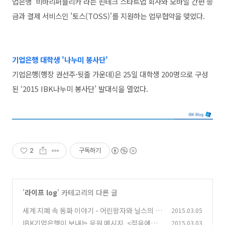
업은행 '비바리퍼블리카'라는 핀테크 스타트업 회사와 모바일 간편 송
금과 결제 서비스인 '토스(TOSS)'를 지원하는 업무협약을 맺었다.
기업은행 대학생 '나누미 봉사단'
기업은행(행장 권선주·뒷줄 가운데)은 25일 대학생 200명으로 구성
된 ‘2015 IBK나누미 봉사단’ 발대식을 열었다.
2
구독하기
'
라이프 log
' 카테고리의 다른 글
세계 지폐 속 동화 이야기 - 어린왕자와 닐스의 모
2015.03.05
험
IBK기업은행이 보내는 응원 메시지, <젊음에게
2015.03.03
(0)