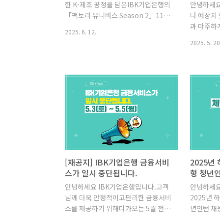
한 K-제조 공정을 담은IBK기업은행의
안녕하세요
장르의 경계를 허물고, ..
of Glass-F
「팩토리 유니버스 Season 2」11화
나 예상치
가 공개되었습니다!무심코 지나친 건
과 마주하
2025. 6. 12.
축물의 뼈대 속,놀라운 K-제조 기술력
객 여러분
2025. 5. 20
이숨어 있다는 사실, 알고 계셨나요?이
생활자금이
번 편의 주인공은대한민국 최초의 민
어드리고자
간 철강기업,그리고 친환경 철강산업
습니다.I
의 미래를 선도하는 기업동국제강입니
여주었는지
다.이번 에피소드에서는 ‘철강보국’의
약계층 지
이념으로 설립된 동국제강이 건축물의
업무협약을
기둥과 프레임 등에 사용되는 형강*을
공단이 주
생산하는공정을 소개해 드리겠습니다.
이차보전 
* ㄷ형강(Channel) : 트러스 제작 등
업은행이 
에 사용되는 구조로서 웨브에서 한쪽
결하게 되
방향으로 두 개의 플랜지를 갖는단면
난 4월 
[재공지] IBK기업은행 금융서비
2025년
형상으로 되어있어 조립과 접합에 유
보전 융자사
스가 일시 중단됩니다.
형 청년
리한 형태가 특징입니다. * H형강(H
금 지원을
안녕하세요 IBK기업은행입니다.고객
안녕하세요
Beam) : 넓고 두꺼운 프랜지와 얇은
안정자금 
님께 더욱 안정적이고편리한 금융서비
2025년 
웨브로 구성..
지공단의 
스를 제공하기 위해다가오는 5월 전산
년인턴 채
대상으로일
시스템 이전 작업을 진행합니다.이에
고 꿈꾸는