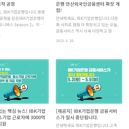
제작 공정
은행 안산외국인금융센터 확장 개
점!
, IBK기업은행입니다.생생
조 공정을 담은IBK기업은행의
안녕하세요, IBK기업은행입니다.다문
니버스 Season 2」지난
화 사회로 점점 더 확장되고 있는 오늘,
철강에 이어12화가 공개되었습
금융서비스 역시 더욱 다양하고 정교
.
철근’ 하면 딱딱하고 무거운 강
해지고 있습니다.IBK기업은행도 그 흐
2025. 6. 20.
르셨나요?이번 편에서 소개
름 속에서,외국인 고객의 일상에 도움
리섬유철근은 유리 섬유로
이 되는맞춤형 금융서비스를 꾸준히
 철근 대비 녹이 슬지 않아
고민해 왔습니다.그 고민의 결실! 지금
특성을 보입니다.또한 기존
바로 확인해 볼까요? 외국인 고객을 위
 고강도, 초경량, 내부식성의
해 안산외국인금융센터를 확장 개점했
지고 있어고분자 수지로 강
습니다! 외국인 고객이 한국에서도 금
대 건축 소재로 떠오르고 있
융 서비스를더 쉽고, 더 편리하게 이용
축, 토목 등에서 폭넓게 사용
할 수 있도록IBK기업은행 안산외국인
 유리섬유철근!어떻게 만들
금융센터가 새롭게 확장 개점했습니
궁금하시죠?대한민국 최초
다! 2008년에 개점한 안산외국인금융
철강기업이자,친환경 철강산
센터는외국인 주민이 많이 거주하는
없는 핵심 뉴스! IBK기업
[재공지] IBK기업은행 금융서비
를 선도하는동국제강의유리
경기도 안산에서다양한 맞춤형 금융
소기업 근로자에 3000억
스가 일시 중단됩니다.
만드는 공정을 함께 구경해
서비스를 지속적으로 제공해오고 있습
지원
안녕하세요 IBK기업은행입니다.고객
유리섬유 투입(Injection
니다.특히, 외국인 전용 모바일뱅킹 애