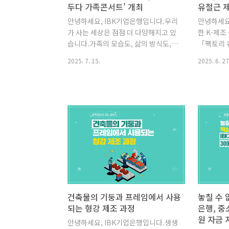
두다 가족콘서트’ 개최
유철근 
안녕하세요, IBK기업은행입니다.우리
안녕하세요
가 사는 세상은 점점 더 다양해지고 있
한 K-제
습니다.가족의 모습도, 삶의 방식도,
「팩토리 유
서로의 배경도 다르지만그럼에도 불구
11화, 
2025. 7. 15.
2025. 6. 27
하고 모두가 함께 어우러질 수 있는 방
니다!​ ‘
법이 있습니다.바로 ‘문화’입니다.IBK
철만 떠오
기업은행은 문화의 힘으로특별한 감동
해드릴 유
과 소중한 기억을 전했다고 하는데요!
만들어기존
함께 확인해 볼까요? 문화소외계층을
반영구적 
초청해 IBK 모두다 가족콘서트를 개최
철근 대비
했습니다!IBK기업은행이 서울 강남
장점을 가
건설회관 CG아트홀에서다문화 가정,
화한 차세
차상위계층, 장애 아동을 둔 가족 등문
습니다. 건
화 향유에 있어 상대적으로 기회가 적
되고 있는
었던문화소외계층을 초청해 IBK 모두
어지는지 
다 가족콘서트를 개최했습니다.IBK 모
의 민간 
건축물의 기둥과 프레임에서 사용
놓칠 수 
두다 가족콘서트는음악으로 하나 되는
업의 미래
되는 형강 제조 과정
은행, 중
소중한 시간이었는데요.팝페라와 아카
섬유철근 
원 자금 
안녕하세요, IBK기업은행입니다.생생
펠라, 퓨전국악과 퍼포먼스 밴드까지!
볼까요?1. 