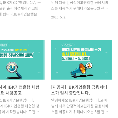
, IBK기업은행입니다.누구
님께 더욱 안정적이고편리한 금융서비
i..
플리케이션 설치부터 주요 금융상품
 못한 순간에경제적인 고민
스를 제공하기 위해다가오는 5월 전산
설명, 가입까지 외국인 마케터가..
게 됩니다.IBK기업은행은 고
시스템 이전 작업을 진행합니다.이에
2025. 5. 2.
의 든든한 금융 파트너로서
따라 일정 기간 동안일부 금융서비스
.
 꼭 필요한 순간에 힘이 되
이용이 제한될 예정이니,아래 내용을
실질적인 금융 지원에 나섰
꼭 확인하시어금융 거래에 불편이 없
BK기업은행이 어떤 행보를 보
도록 준비해 주시기 바랍니다. 😊IBK
 함께 살펴볼까요! 금융취
기업은행 금융서비스 일시 중단IBK기
원을 위해 근로복지공단과
업은행 전산시스템 이전 작업으로금융
 체결하였습니다.근로복지
서비스가 일시 중단됩니다.[중단기
관하는‘근로자생활안정자금
간]2025.5.3.(토) ~ 5.5.(월)[중단없이
융자사업’의 사업자로IBK기
이용가능]• 신용카드 결제• 고객센터
단독 선정되어업무협약을 체
사고신고[5.3.(토) 낮 12시부터 이용가
었습니다. IBK기업은행은 지
능]• 체크카드 결제• 계좌이체• ATM
4일'근로자생활안정자금 이차
출금5.3(토) 00~12시 금융거래가 필
 하계 IBK기업은행 체험
[재공지] IBK기업은행 금융서비
업'에3000억 원 규모의 자
요하신 고객님은신용카드를 사용하시
인턴 채용공고
스가 일시 중단됩니다.
 약속했습니다.‘근로자생활
거나,사전에 현금 인출 부탁드립니다!
, IBK기업은행입니다.
안녕하세요 IBK기업은행입니다.고객
이차보전 융자사업’은근로복
[5.6.(화) 부터 이용가능]• 모든 금..
하계 IBK기업은행 체험형 청
님께 더욱 안정적이고편리한 금융서비
추천서를 발급받은 고객을
용이 시작됐습니다. 도전하
스를 제공하기 위해다가오는 5월 전산
반 신용대출 대비 저금리의
 청년 여러분을 위한 특별한
시스템 이전 작업을 진행합니다.이에