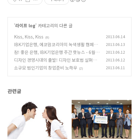
'
라이프 log
' 카테고리의 다른 글
Kiss, Kiss, Kiss
2013.06.14
(8)
IBK기업은행, 에코맘코리아의 녹색생활 캠페인
2013.06.13
후원
참! 좋은 은행, IBK기업은행 주간 핫뉴스 - 6월 1
2013.06.12
(4)
주차
디자인 경영시대의 출발! 디자인 보호법 살펴보
2013.06.12
(4)
니
소규모 법인기업의 창업준비 노하우
2013.06.11
(2)
(2)
관련글