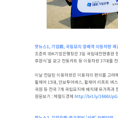
핫뉴스1, 기업銀, 국립묘지 참배객 이동차량 제
조준희 IBK기업은행장은 3일 국립대전현충원
후원식’을 갖고 전동카트 등 이동차량 37대를 
이날 전달된 이동차량은 이용자의 편의를 고려해
휠체어 15대, 안보투어버스, 휠체어 리프트 버
국원 등 전국 7개 국립묘지에 배치돼 유가족과 
원문보기 : 헤럴드경제
http://bit.ly/1666UpG
핫뉴스2, 기업은행•중기청의 '상생' 모범답안