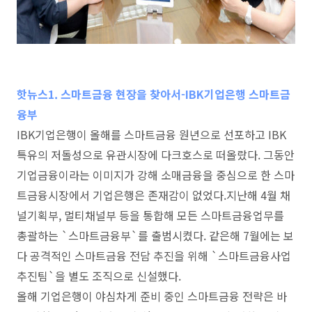
핫뉴스1. 스마트금융 현장을 찾아서-IBK기업은행 스마트금
융부
IBK기업은행이 올해를 스마트금융 원년으로 선포하고 IBK
특유의 저돌성으로 유관시장에 다크호스로 떠올랐다. 그동안
기업금융이라는 이미지가 강해 소매금융을 중심으로 한 스마
트금융시장에서 기업은행은 존재감이 없었다.지난해 4월 채
널기획부, 멀티채널부 등을 통합해 모든 스마트금융업무를
총괄하는 `스마트금융부`를 출범시켰다. 같은해 7월에는 보
다 공격적인 스마트금융 전담 추진을 위해 `스마트금융사업
추진팀`을 별도 조직으로 신설했다.
올해 기업은행이 야심차게 준비 중인 스마트금융 전략은 바