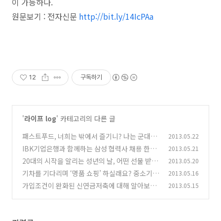
이 가능하다.
원문보기 : 전자신문
http://bit.ly/14IcPAa
12
구독하기
'
라이프 log
' 카테고리의 다른 글
패스트푸드, 너희는 밖에서 즐기니? 나는 군대에
2013.05.22
서 즐긴다!
IBK기업은행과 함께하는 삼성 협력사 채용 한마
2013.05.21
(0)
당에 여러분을 초대합니다.
20대의 시작을 알리는 성년의 날, 어떤 선물 받고
2013.05.20
(2)
싶으세요?
기차를 기다리며 ‘명품 쇼핑’ 하실래요? 중소기업
2013.05.16
(0)
명품마루 서울역점 개점
가입조건이 완화된 신연금저축에 대해 알아보자.
2013.05.15
(0)
(0)