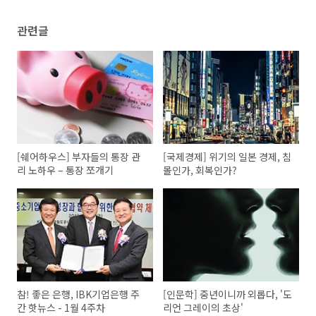
관련글
[쉐어하우스] 부자들의 통장 관
[국제경제] 위기의 일본 경제, 침
리 노하우 – 통장 쪼개기
몰인가, 회복인가?
참! 좋은 은행, IBK기업은행 주
[인문학] 중년이니까 외롭다, '도
간 핫뉴스 - 1월 4주차
리언 그레이의 초상'