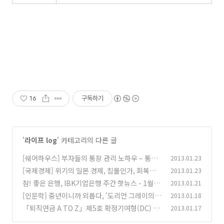
16
구독하기
'
라이프 log
' 카테고리의 다른 글
[쉐어하우스] 부자들의 통장 관리 노하우 – 통장
2013.01.23
쪼개기
[국제경제] 위기의 일본 경제, 침몰인가, 회복인
2013.01.23
(9)
가?
참! 좋은 은행, IBK기업은행 주간 핫뉴스 - 1월 4
2013.01.21
(2)
주차
[인문학] 중년이니까 외롭다, '도리언 그레이의
2013.01.18
(9)
초상'
「퇴직연금 A TO Z」제5호 확정기여형(DC) 중
2013.01.17
(9)
도인출 사유
(6)