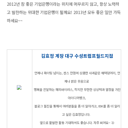
2012년 참 좋은 기업은행이라는 위치에 머무르지 않고, 항상 노력하
고 발전하는 위대한 기업은행이 될께요! 2013년 모두 좋은 일만 가득
하세요~~
김효정 계장 대구 수성트럼프월드지점
언제나 파이팅 넘치는, 센스 만점에 상콤한 사과같은 매력덩어리,
언
제나 밝은 웃음으로
행복을 전달하는 해피바이러스,
작지만 무한한 상상력과 열정을 가진
아이디어뱅크,
블로그 필진을 통해서 여러분들을 좀 더 알아가고,
IBK를 좀 더 알리
고 싶은 김효정입니다.
앞으로 활발한 활동 기대하셔도 좋습니다. 자주 뵈어요~ :D