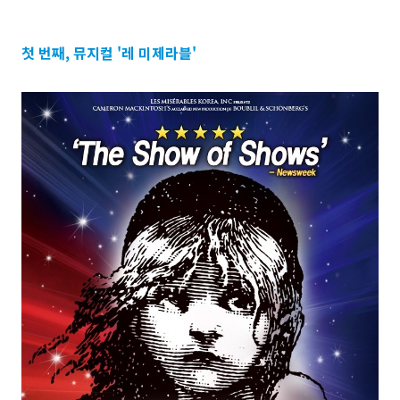
첫 번째, 뮤지컬 '레 미제라블'