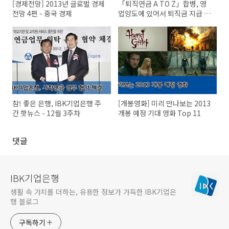
[경제전망] 2013년 글로벌 경제
「퇴직연금 A TO Z」합병, 영
전망 4편 - 중국 경제
업양도에 있어서 퇴직금 지급 책
임 및 계속근로기간 산정
참! 좋은 은행, IBK기업은행 주
[개봉영화] 미리 만나보는 2013
간 핫뉴스 - 12월 3주차
개봉 예정 기대 영화 Top 11
댓글
IBK기업은행
생활 속 가치를 더하는, 유용한 정보가 가득한 IBK기업은
행 블로그
구독하기