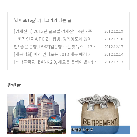
'
라이프 log
' 카테고리의 다른 글
[경제전망] 2013년 글로벌 경제전망 4편 - 중국
2012.12.19
경제
「퇴직연금 A TO Z」합병, 영업양도에 있어서
2012.12.18
(0)
퇴직금 지급 책임 및 계속근로기간 산정
참! 좋은 은행, IBK기업은행 주간 핫뉴스 - 12월
2012.12.17
(2)
3주차
[개봉영화] 미리 만나보는 2013 개봉 예정 기대
2012.12.14
(0)
영화 Top 11
[스마트금융] BANK 2.0, 새로운 은행이 온다!!
2012.12.13
(6)
(11)
관련글