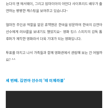
는다의 앤 헤서웨이, 그리고 맘마미아의 아만다 사이프리드 배우가 출
연하는 빵빵한 캐스팅을 보여주고 있습니다~
얼마전 주인공 역할을 맡은 휴잭맨은 한국을 방문하여 한국의 김연아
선수에게 러브콜을 보내기도 했었지요~ 영화 킹스 스피치의 감독 톰
후퍼가 제작한 영화라서 더욱 기대가 되는 영화입니다.
투표를 마치고 나서 가족들과 함께 영화관에서 관람해 보는 건 어떨까
요? ^^
세 번째. 김연아 선수의 '레 미제라블'