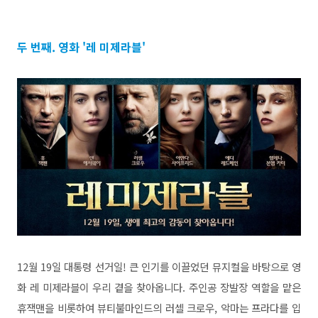
두 번째. 영화 '레 미제라블'
12월 19일 대통령 선거일! 큰 인기를 이끌었던 뮤지컬을 바탕으로 영
화 레 미제라블이 우리 곁을 찾아옵니다. 주인공 장발장 역할을 맡은
휴잭맨을 비롯하여 뷰티불마인드의 러셀 크로우, 악마는 프라다를 입