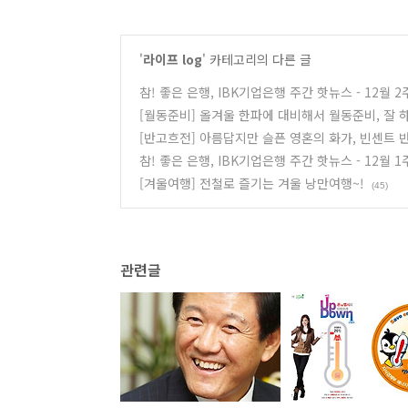
'
라이프 log
' 카테고리의 다른 글
참! 좋은 은행, IBK기업은행 주간 핫뉴스 - 12월 
[월동준비] 올겨울 한파에 대비해서 월동준비, 잘 
[반고흐전] 아름답지만 슬픈 영혼의 화가, 빈센트 
참! 좋은 은행, IBK기업은행 주간 핫뉴스 - 12월 
[겨울여행] 전철로 즐기는 겨울 낭만여행~!
(45)
관련글