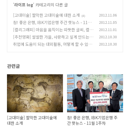
'
라이프 log
' 카테고리의 다른 글
[고대미술] 짤막한 고대미술에 대한 소개
2012.11.06
(4)
참! 좋은 은행, IBK기업은행 주간 핫뉴스 - 11월
2012.11.05
1주차
[캘리그래피] 마음을 움직이는 따뜻한 글씨, 캘리
2012.11.01
(2)
그래피(Calligraphy)
[추천영화] 쌀쌀한 가을, 사랑하고 싶게 만드는
2012.10.30
(18)
추천영화 Best 3
취업에 도움이 되는 대외활동, 어떻게 할 수 있을
2012.10.30
(14)
까?
(0)
관련글
[고대미술] 짤막한 고대미술에
참! 좋은 은행, IBK기업은행 주
대한 소개
간 핫뉴스 - 11월 1주차