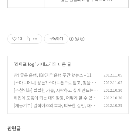
13
구독하기
'
라이프 log
' 카테고리의 다른 글
참! 좋은 은행, IBK기업은행 주간 핫뉴스 - 11월
2012.11.05
1주차
[스마트머니] 용돈? 스마트폰으로 받고, 찾을 수
2012.11.02
(2)
있는 스마트머니, 두 번째 에피소드
[추천영화] 쌀쌀한 가을, 사랑하고 싶게 만드는
2012.10.30
(1)
추천영화 Best 3
취업에 도움이 되는 대외활동, 어떻게 할 수 있을
2012.10.30
(14)
까?
[재능기부] 일석이조의 효과, 따뜻한 실천, 재능
2012.10.29
(0)
기부
(7)
관련글