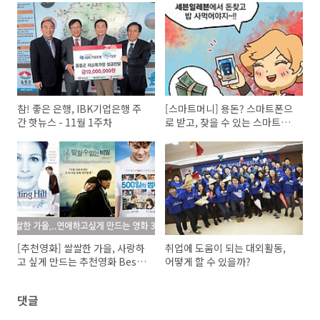
참! 좋은 은행, IBK기업은행 주
[스마트머니] 용돈? 스마트폰으
간 핫뉴스 - 11월 1주차
로 받고, 찾을 수 있는 스마트머
니, 두 번째 에피소드
[추천영화] 쌀쌀한 가을, 사랑하
취업에 도움이 되는 대외활동,
고 싶게 만드는 추천영화 Best
어떻게 할 수 있을까?
3
댓글