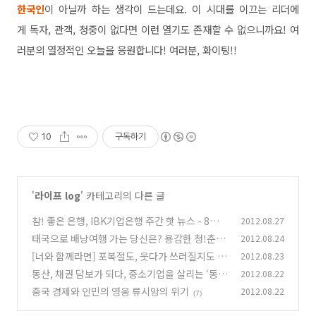
한국인
이 아닐까 하는 생각이 드는데요. 이 시대를 이끄는 리더에
게 독자, 관객, 청중이 없다면 이런 열기도 존재할 수 없으니까요! 여
러분의 열정적인 오늘을 응원합니다! 여러분, 화이팅!!
10
구독하기
'
라이프 log
' 카테고리의 다른 글
참! 좋은 은행, IBK기업은행 주간 핫 뉴스 - 8월 4
2012.08.27
주차
태국으로 배낭여행 가는 당신은? 용감한 청!춘!
2012.08.24
(5)
[너와 함께라면] 포복절도, 웃다가 쓰러질지도 모
2012.08.23
(11)
른다! 연극 '너와 함께라면'
동산, 채권 담보가 되다, 중소기업을 살리는 ‘동산
2012.08.22
(7)
·채권담보대출’
중국 경제와 인민의 영웅 류시앙의 위기
2012.08.22
(7)
(7)