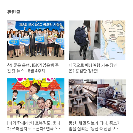
관련글
참! 좋은 은행, IBK기업은행 주
태국으로 배낭여행 가는 당신
간 핫 뉴스 - 8월 4주차
은? 용감한 청!춘!
[너와 함께라면] 포복절도, 웃다
동산, 채권 담보가 되다, 중소기
가 쓰러질지도 모른다! 연극 '너
업을 살리는 ‘동산·채권담보대