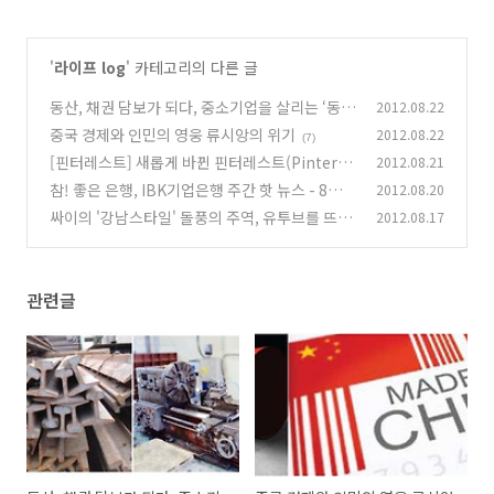
'
라이프 log
' 카테고리의 다른 글
동산, 채권 담보가 되다, 중소기업을 살리는 ‘동산
2012.08.22
·채권담보대출’
중국 경제와 인민의 영웅 류시앙의 위기
2012.08.22
(7)
(7)
[핀터레스트] 새롭게 바뀐 핀터레스트(Pinteres
2012.08.21
t), 쉽게 가입하고 활용하는 법!
참! 좋은 은행, IBK기업은행 주간 핫 뉴스 - 8월 3
2012.08.20
(3)
주차
싸이의 '강남스타일' 돌풍의 주역, 유투브를 뜨겁
2012.08.17
(7)
게 달군 2012년 핫 유투브 TOP 5
(6)
관련글