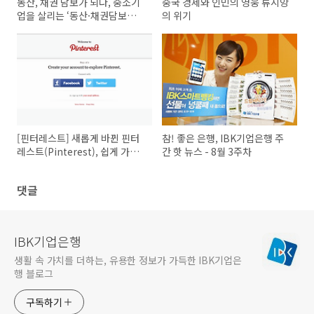
동산, 채권 담보가 되다, 중소기
중국 경제와 인민의 영웅 류시앙
업을 살리는 ‘동산·채권담보대
의 위기
출’
[핀터레스트] 새롭게 바뀐 핀터
참! 좋은 은행, IBK기업은행 주
레스트(Pinterest), 쉽게 가입
간 핫 뉴스 - 8월 3주차
하고 활용하는 법!
댓글
IBK기업은행
생활 속 가치를 더하는, 유용한 정보가 가득한 IBK기업은
행 블로그
구독하기