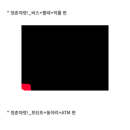
* 청춘차렷!_버스+빨래+딱풀 편
* 청춘차렷!_프린트+동아리+ATM 편