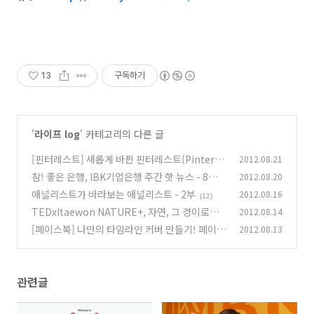
13
구독하기
'
라이프 log
' 카테고리의 다른 글
[핀터레스트] 새롭게 바뀐 핀터레스트(Pinteres
2012.08.21
t), 쉽게 가입하고 활용하는 법!
참! 좋은 은행, IBK기업은행 주간 핫 뉴스 - 8월 3
2012.08.20
(3)
주차
애널리스트가 바라보는 애널리스트 - 2부
2012.08.16
(7)
(12)
TEDxItaewon NATURE+, 자연, 그 경이로움
2012.08.14
을 나누다.
[페이스북] 나만의 타임라인 커버 만들기! 페이스
2012.08.13
(5)
북 App으로 한 번에!!
(4)
관련글