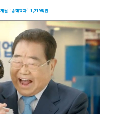
6개월 `송해효과` 1,219억원