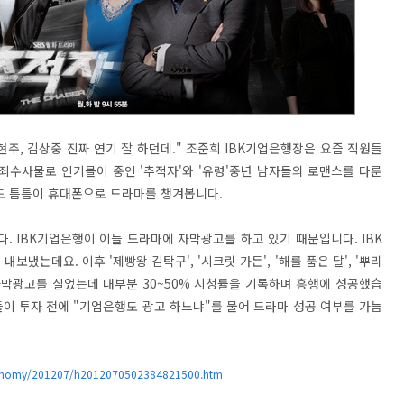
현주, 김상중 진짜 연기 잘 하던데." 조준희 IBK기업은행장은 요즘 직원들
범죄수사물로 인기몰이 중인 '추적자'와 '유령'중년 남자들의 로맨스를 다룬
어도 틈틈이 휴대폰으로 드라마를 챙겨봅니다.
. IBK기업은행이 이들 드라마에 자막광고를 하고 있기 때문입니다. IBK
보냈는데요. 이후 '제빵왕 김탁구', '시크릿 가든', '해를 품은 달', '뿌리
에 자막광고를 실었는데 대부분 30~50% 시청률을 기록하며 흥행에 성공했습
들이 투자 전에 "기업은행도 광고 하느냐"를 물어 드라마 성공 여부를 가늠
conomy/201207/h2012070502384821500.htm