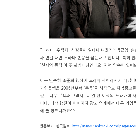
"드라마 '추적자' 시청률이 얼마나 나왔지? 박근형, 손
과 만날 때면 드라마 반응을 묻는다고 합니다. 특히 
'신사의 품격'이 주 관심대상인데요. 저녁 약속이 있
이는 단순히 조준희 행장이 드라마 광이라서가 아닙니다
기업은행은 2006년부터 '주몽'을 시작으로 자막광고를 내
깊은 나무', '빛과 그림자' 등 열 편 이상의 드라마
니다. 대박 행진이 이어지자 광고 업계에선 다른 기업
해 볼 정도니까요^^
원문보기 : 한국일보 :
http://news.hankooki.com/lpage/e