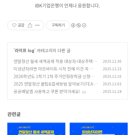
IBK기업은행이 언제나 응원합니다.
공감
구독하기
'
라이프 log
' 카테고리의 다른 글
연말정산 월세 세액공제 적용 대상자·대상주택
2025.12.30
이 확대되었습니다!
미성년자라면 아르바이트 시작 전에 이건 꼭 알아
2025.12.23
(0)
야 합니다!
2026학년도 1학기 1차 주거안정장학금 신청하
2025.12.10
(0)
세요!
2025 연말정산 꿀팁&절세방법 알아보기(FEAT.
2025.12.03
(0)
연말정산 미리보기, 맞춤형 안내 서비스)
공공배달앱 사용하고 쿠폰 받아가세요!
2025.11.24
(0)
(1)
관련글