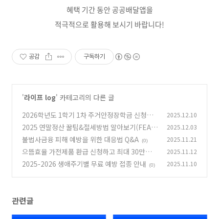
혜택 기간 동안 공공배달앱을
적극적으로 활용해 보시기 바랍니다!
공감
구독하기
'
라이프 log
' 카테고리의 다른 글
2026학년도 1학기 1차 주거안정장학금 신청하
2025.12.10
세요!
2025 연말정산 꿀팁&절세방법 알아보기(FEAT.
2025.12.03
(0)
연말정산 미리보기, 맞춤형 안내 서비스)
불법사금융 피해 예방을 위한 대응법 Q&A
2025.11.21
(0)
(0)
으뜸효율 가전제품 환급 신청하고 최대 30만원
2025.11.12
받으세요!
2025-2026 생애주기별 무료 예방 접종 안내
2025.11.10
(0)
(0)
관련글