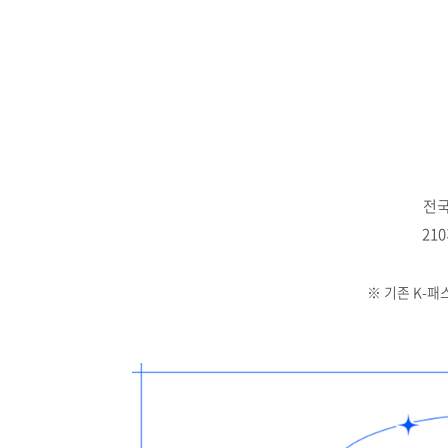
전국
21
※ 기존 K-패