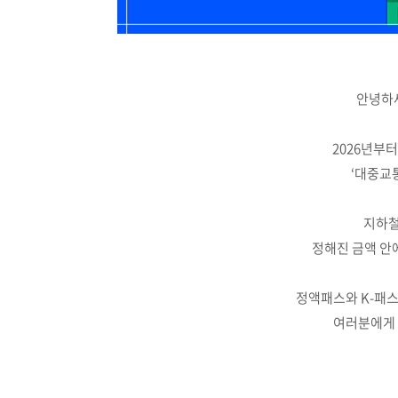
안녕하세
2026년부
‘대중교
지하철,
정해진 금액 안
정액패스와 K-패
여러분에게 