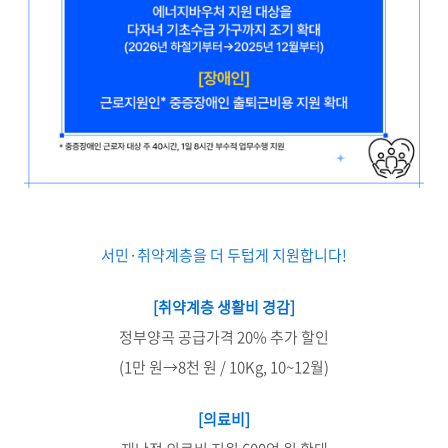
서민·취약계층을 더 두텁게 지원합니다!
[취약계층 생활비 경감]
정부양곡 공급가격 20% 추가 할인
(1만 원→8천 원 / 10Kg, 10~12월)
[의료비]