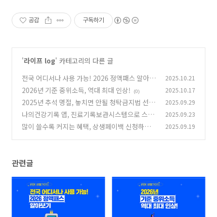
공감
구독하기
'
라이프 log
' 카테고리의 다른 글
전국 어디서나 사용 가능! 2026 정액패스 알아보
2025.10.21
기
2026년 기준 중위소득, 역대 최대 인상!
2025.10.17
(0)
(0)
2025년 추석 명절, 놓치면 안될 청탁금지법 선물
2025.09.29
가이드 알아보기
나의건강기록 앱, 진료기록보관시스템으로 스마
2025.09.23
(0)
트하게 건강 챙기기
많이 쓸수록 커지는 혜택, 상생페이백 신청하세
2025.09.19
(0)
요!
(0)
관련글