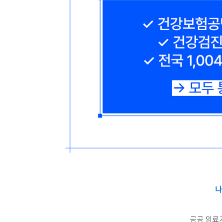
나
공공 의료