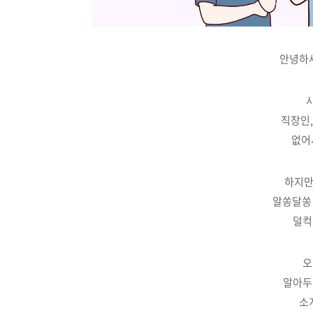
안녕하세
직장인,
없어
하지만
알쏭달쏭 
덜컥
오
알아두
소