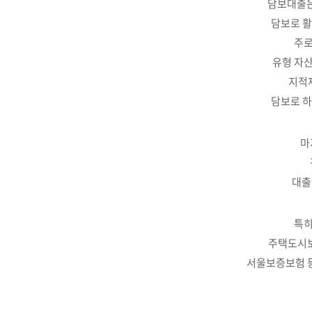
담보대출은
담보로 활
주로
유형 자
지적
담보로 하
마
대출
특히
주택도시보
서울보증보험 