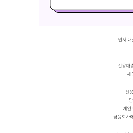
먼저 대
신용대출
세
신용
담
개인
금융회사에