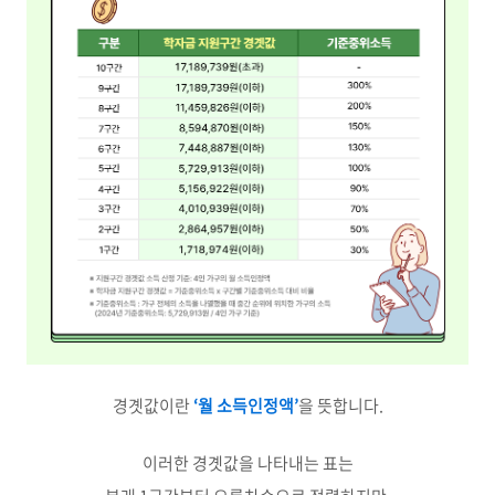
경곗값이란
‘월 소득인정액’
을 뜻합니다.
이러한 경곗값을 나타내는 표는