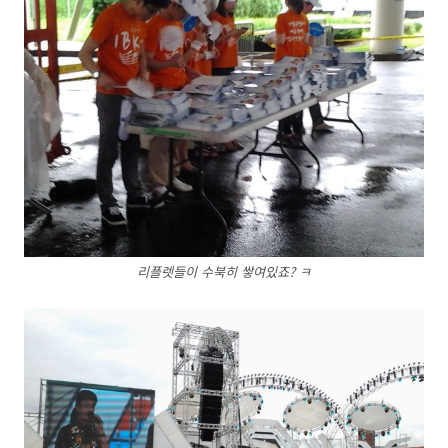
리플렛들이 수북히 쌓여있죠? ㅋ