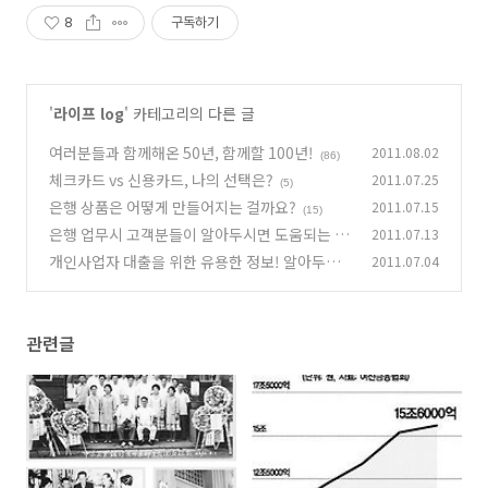
8
구독하기
'
라이프 log
' 카테고리의 다른 글
여러분들과 함께해온 50년, 함께할 100년!
2011.08.02
(86)
체크카드 vs 신용카드, 나의 선택은?
2011.07.25
(5)
은행 상품은 어떻게 만들어지는 걸까요?
2011.07.15
(15)
은행 업무시 고객분들이 알아두시면 도움되는 Ti
2011.07.13
p!
개인사업자 대출을 위한 유용한 정보! 알아두면
2011.07.04
(11)
대출이 쉬워진다!?
(6)
관련글