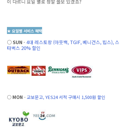
이 다르니 요일 별로 정말 쓸모 있겠죠?
★ 요일별 서비스 혜택
○ SUN
-
4
대 레스토랑 (아웃백, TGIF, 베니건스, 빕스), 스
타벅스 20% 할인
○ MON
-
교보문고, YES24 서적 구매시 1,500원 할인