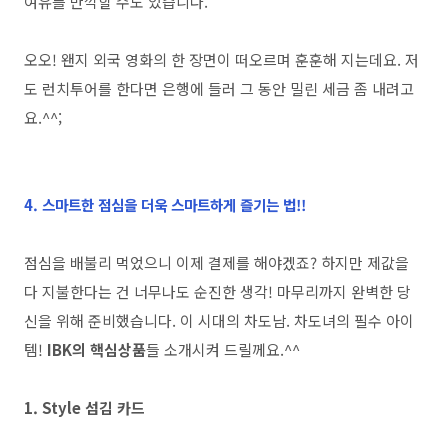
여유를 만끽할 수도 있습니다.
오오! 왠지 외국 영화의 한 장면이 떠오르며 훈훈해 지는데요. 저
도 런치투어를 한다면 은행에 들러 그 동안 밀린 세금 좀 내려고
요.^^;
4. 스마트한 점심을 더욱 스마트하게 즐기는 법!!
점심을 배불리 먹었으니 이제 결제를 해야겠죠? 하지만 제값을
다 지불한다는 건 너무나도 순진한 생각! 마무리까지 완벽한 당
신을 위해 준비했습니다. 이 시대의 차도남. 차도녀의 필수 아이
템!
IBK의 핵심상품
들 소개시켜 드릴께요.^^
1. Style 섬김 카드