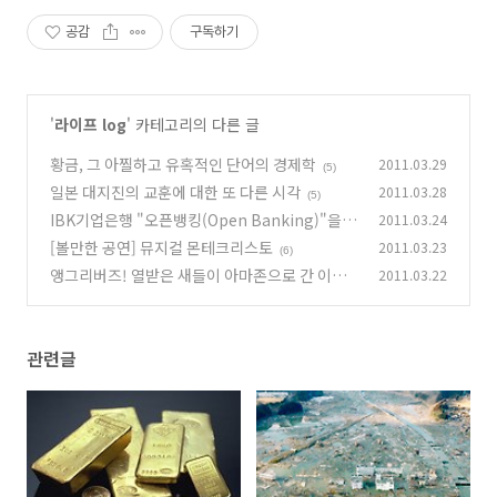
공감
구독하기
'
라이프 log
' 카테고리의 다른 글
황금, 그 아찔하고 유혹적인 단어의 경제학
2011.03.29
(5)
일본 대지진의 교훈에 대한 또 다른 시각
2011.03.28
(5)
IBK기업은행 "오픈뱅킹(Open Banking)"을
2011.03.24
만들어낸 주인공들을 OPEN!!
[볼만한 공연] 뮤지컬 몬테크리스토
2011.03.23
(20)
(6)
앵그리버즈! 열받은 새들이 아마존으로 간 이유
2011.03.22
는?
(14)
관련글