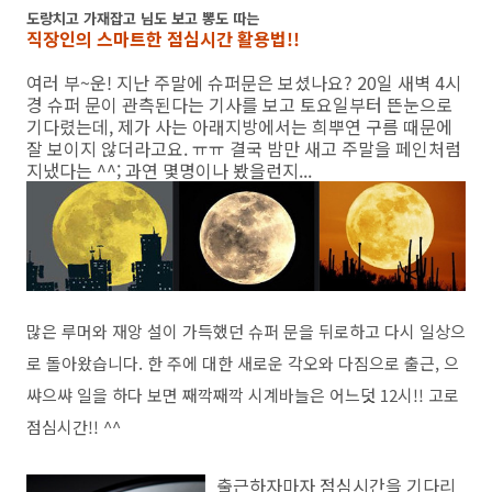
도랑치고 가재잡고 님도 보고 뽕도 따는
직장인의 스마트한 점심시간 활용법!!
여러 부~운! 지난 주말에 슈퍼문은 보셨나요? 20일 새벽 4시
경 슈퍼 문이 관측된다는 기사를 보고 토요일부터 뜬눈으로
기다렸는데, 제가 사는 아래지방에서는 희뿌연 구름 때문에
잘 보이지 않더라고요. ㅠㅠ 결국 밤만 새고 주말을 페인처럼
지냈다는 ^^; 과연 몇명이나 봤을런지...
많은 루머와 재앙 설이 가득했던 슈퍼 문을 뒤로하고 다시 일상으
로 돌아왔습니다. 한 주에 대한 새로운 각오와 다짐으로 출근, 으
쌰으쌰 일을 하다 보면 째깍째깍 시계바늘은 어느덧 12시!! 고로
점심시간!! ^^
출근하자마자 점심시간을 기다리