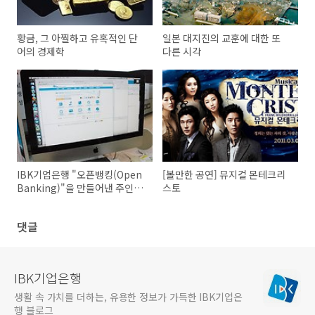
황금, 그 아찔하고 유혹적인 단
일본 대지진의 교훈에 대한 또
어의 경제학
다른 시각
IBK기업은행 "오픈뱅킹(Open
[볼만한 공연] 뮤지컬 몬테크리
Banking)"을 만들어낸 주인공
스토
들을 OPEN!!
댓글
IBK기업은행
생활 속 가치를 더하는, 유용한 정보가 가득한 IBK기업은
행 블로그