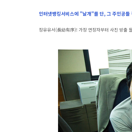
인터넷뱅킹서비스에 "날개"를 단, 그 주인공들 
장유유서(長幼有序)! 가장 연장자부터 사진 방출 들