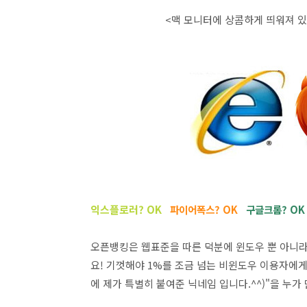
<맥 모니터에 상콤하게 띄워져 있는
익스플로러? OK
파이어폭스? OK
구글크롬? OK
오픈뱅킹은 웹표준을 따른 덕분에 윈도우 뿐 아니라
요! 기껏해야 1%를 조금 넘는 비윈도우 이용자에
에 제가 특별히 붙여준 닉네임 입니다.^^)"을 누가