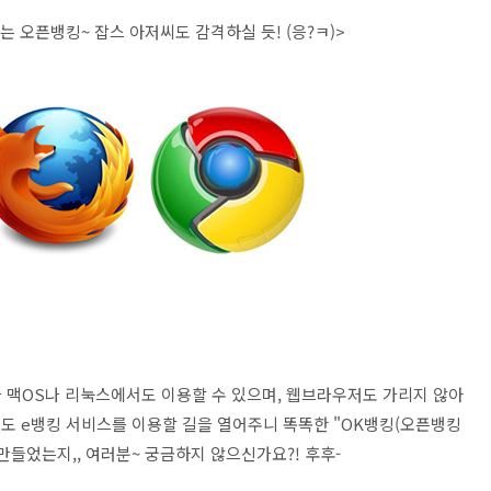
 오픈뱅킹~ 잡스 아저씨도 감격하실 듯! (응?ㅋ)>
 맥OS나 리눅스에서도 이용할 수 있으며, 웹브라우저도 가리지 않아
게도 e뱅킹 서비스를 이용할 길을 열어주니 똑똑한 "OK뱅킹(오픈뱅킹
 만들었는지,, 여러분~ 궁금하지 않으신가요?! 후후-