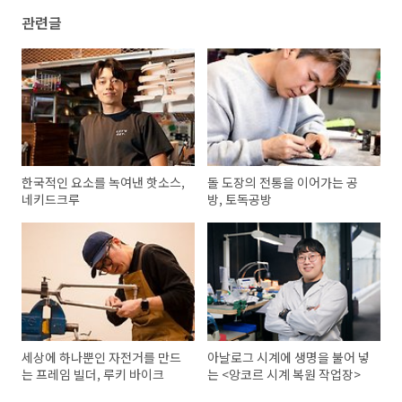
관련글
한국적인 요소를 녹여낸 핫소스,
돌 도장의 전통을 이어가는 공
네키드크루
방, 토독공방
세상에 하나뿐인 자전거를 만드
아날로그 시계에 생명을 불어 넣
는 프레임 빌더, 루키 바이크
는 <앙코르 시계 복원 작업장>