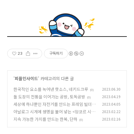
23
구독하기
'
피플인사이드
' 카테고리의 다른 글
한국적인 요소를 녹여낸 핫소스, 네키드크루
2023.06.30
(0)
돌 도장의 전통을 이어가는 공방, 토독공방
2023.04.19
(0)
세상에 하나뿐인 자전거를 만드는 프레임 빌더,
2023.04.05
루키 바이크
아날로그 시계에 생명을 불어 넣는 <앙코르 시계
2023.02.22
(1)
복원 작업장>
지속 가능한 가치를 만드는 한복, 단하
2023.02.16
(0)
(0)