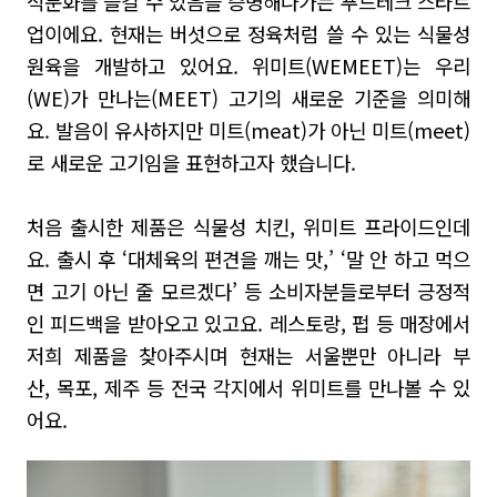
식문화를 즐길 수 있음을 증명해나가는 푸드테크 스타트
업이에요.
현재는 버섯
으로 정육처럼 쓸 수 있는 식물성
원육을 개발하고 있어요
.
위미트
(WEMEET)
는
우리
(WE)
가 만나는
(MEET)
고기의 새로운 기준을 의미해
요.
발음이 유사하지만
미트
(meat)
가 아닌 미트
(meet)
로 새로운 고기임을 표현하고자 했습니다
.
처음 출시한 제품은 식물성 치킨
,
위미트 프라이드인데
요. 출시 후
‘
대체육의
편견을 깨는 맛
,’ ‘
말 안 하고 먹으
면 고기 아닌 줄 모르겠다
’
등 소비자분들로부터 긍정적
인 피드백을 받아오고 있고요.
레스토랑
,
펍 등 매장에서
저희 제품을 찾아주시며 현재는 서울뿐만 아니라 부
산
,
목포
,
제주 등 전국 각지에서 위미트를 만나볼 수 있
어요
.