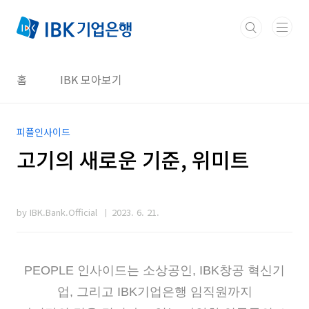
본문 바로가기
홈
IBK 모아보기
피플인사이드
고기의 새로운 기준, 위미트
by IBK.Bank.Official
2023. 6. 21.
PEOPLE 인사이드는 소상공인, IBK창공 혁신기
업, 그리고 IBK기업은행 임직원까지