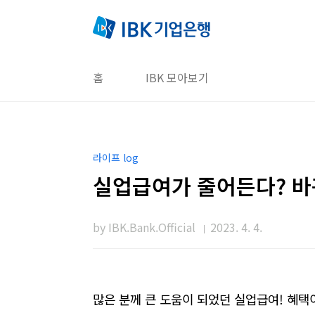
본문 바로가기
홈
IBK 모아보기
라이프 log
실업급여가 줄어든다? 바
by IBK.Bank.Official
2023. 4. 4.
많은 분께 큰 도움이 되었던 실업
급여
!
혜택