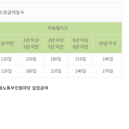
는 소정급여일수
피보험기간
1년 이상
3년 이상
5년 이상
1년 미만
10년 이상
3년 미만
5년 미만
0년 미만
120일
150일
180일
210일
240일
120일
180일
210일
240일
270일
고용노동부민원마당 실업급여