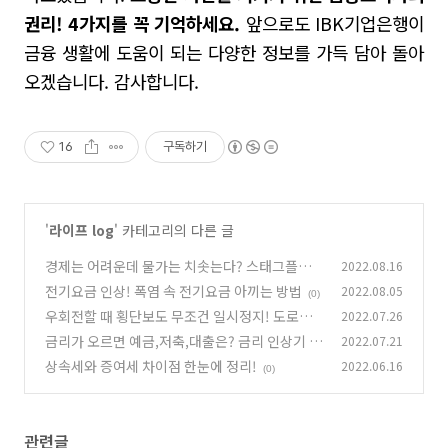
권리! 4가지를 꼭 기억하세요.
앞으로도 IBK기업은행이
금융 생활에 도움이 되는 다양한 정보를 가득 담아 돌아
오겠습니다. 감사합니다.
16
구독하기
'
라이프 log
' 카테고리의 다른 글
경제는 어려운데 물가는 치솟는다? 스태그플레
2022.08.16
이션!
전기요금 인상! 폭염 속 전기요금 아끼는 방법
2022.08.05
(0)
(0)
우회전할 때 횡단보도 무조건 일시정지! 도로교
2022.07.26
통법 개정
금리가 오르면 예금,저축,대출은? 금리 인상기 재
2022.07.21
(0)
테크 방법
상속세와 증여세 차이점 한눈에 정리!
2022.06.16
(0)
(0)
관련글