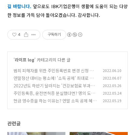
길 바랍니다.
앞으로도 IBK기업은행이 생활에 도움이 되는 다양
한 정보를 가득 담아 돌아오겠습니다. 감사합니다.
4
구독하기
'
라이프 log
' 카테고리의 다른 글
범죄 피해자를 위한 주민등록번호 변경 신청 제도
2022.06.10
연말정산 대비는 평소에! '소득 공제' 최대로 받는
2022.06.07
(0)
방법
2022년도 하반기 달라지는 '건강보험료 부과체
2022.05.26
(0)
계'
주민등록증, 운전면허증 분실했다면? 명의 도용,
2022.05.24
(1)
금융 피해 줄이는 3가지 예방법
현금 영수증을 하는 이유는? 연말 소득 공제 혜택
2022.05.19
(0)
부터 자진 발급 방법까지 총정리!
(0)
관련글