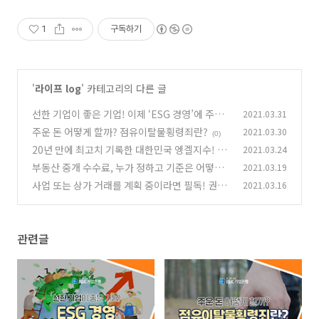
1
구독하기
'
라이프 log
' 카테고리의 다른 글
선한 기업이 좋은 기업! 이제 ‘ESG 경영’에 주목
2021.03.31
하세요
주운 돈 어떻게 할까? 점유이탈물횡령죄란?
2021.03.30
(0)
(0)
20년 만에 최고치 기록한 대한민국 엥겔지수! 도
2021.03.24
대체 ‘엥겔지수’가 뭘까?
부동산 중개 수수료, 누가 정하고 기준은 어떻게
2021.03.19
(0)
되나요?
사업 또는 상가 거래를 계획 중이라면 필독! 권리
2021.03.16
(0)
금부터 확실히 알고 준비하세요
(0)
관련글