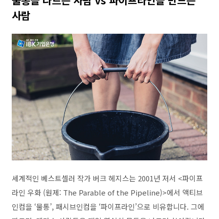
물통을 나르는 사람
vs
파이프라인을 만드는
사람
세계적인 베스트셀러 작가 버크 헤지스는
2001
년 저서
<
파이프
라인 우화
(
원제
: The Parable of the Pipeline)>
에서 액티브
인컴을
‘
물통
’,
패시브인컴을
‘
파이프라인
’
으로 비유합니다
.
그에