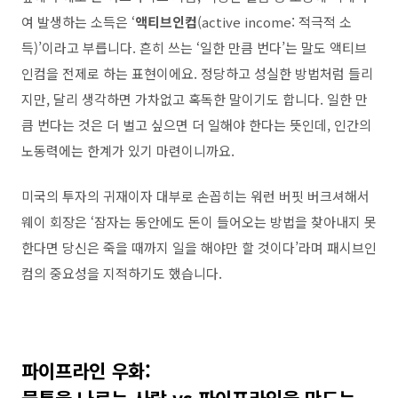
여 발생하는 소득은
‘
액티브인컴
(active income:
적극적 소
득
)’
이라고 부릅니다
.
흔히 쓰는
‘
일한 만큼 번다
’
는 말도 액티브
인컴을 전제로 하는 표현이에요
.
정당하고 성실한 방법처럼 들리
지만
,
달리 생각하면 가차없고 혹독한 말이기도 합니다
.
일한 만
큼 번다는 것은 더 벌고 싶으면 더 일해야 한다는 뜻인데
,
인간의
노동력에는 한계가 있기 마련이니까요
.
미국의 투자의 귀재이자 대부로 손꼽히는 워런 버핏 버크셔해서
웨이 회장은
‘
잠자는 동안에도 돈이 들어오는 방법을 찾아내지 못
한다면 당신은 죽을 때까지 일을 해야만 할 것이다
’
라며 패시브인
컴의 중요성을 지적하기도 했습니다
.
파이프라인 우화
: