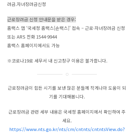
려금
.
자녀장려금신청
근로장려금 신청 안내문을 받은 경우:
홈택스 앱
‘
국세청 홈택스
[
손택스
]'
접속
–
근로
·자녀장려금 신청
또는
ARS
전화
1544-9944
홈택스 홈페이지에서도 가능
※
코로나
19
로 세무서 내 신고창구 이용은 불가합니다
.
근로장려금이 힘든 시기를 보낸 많은 분들께 작게나마 도움이 되
기를 기대해봅니다
.
근로장려금 관련 세부 내용은 국세청 홈페이지에서 확인하여 주
세요
.
https://www.nts.go.kr/nts/cm/cntnts/cntntsView.do?