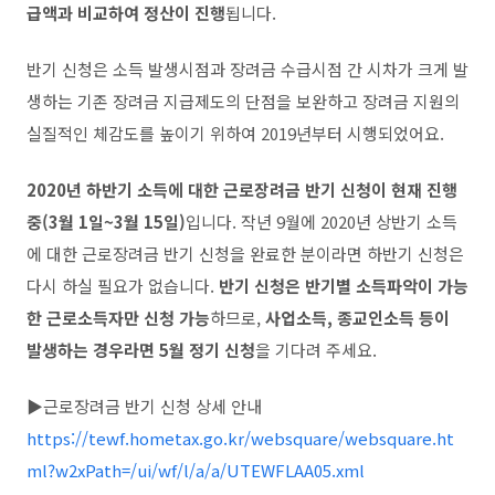
급액과 비교하여 정산이 진행
됩니다
.
반기 신청은 소득 발생시점과 장려금 수급시점 간 시차가 크게 발
생하는 기존 장려금 지급제도의 단점을 보완하고 장려금 지원의
실질적인 체감도를 높이기 위하여
2019
년부터 시행되었어요
.
2020
년 하반기 소득에 대한 근로장려금 반기 신청이 현재 진행
중
(3
월
1
일
~3
월
15
일
)
입니다
.
작년
9
월에
2020
년 상반기 소득
에 대한 근로장려금 반기 신청을 완료한 분이라면 하반기 신청은
다시 하실 필요가 없습니다
.
반기 신청은 반기별 소득파악이 가능
한 근로소득자만 신청 가능
하므로
,
사업소득
,
종교인소득 등이
발생하는 경우라면
5
월 정기 신청
을 기다려 주세요
.
▶
근로장려금 반기 신청 상세 안내
https://tewf.hometax.go.kr/websquare/websquare.ht
ml?w2xPath=/ui/wf/l/a/a/UTEWFLAA05.xml