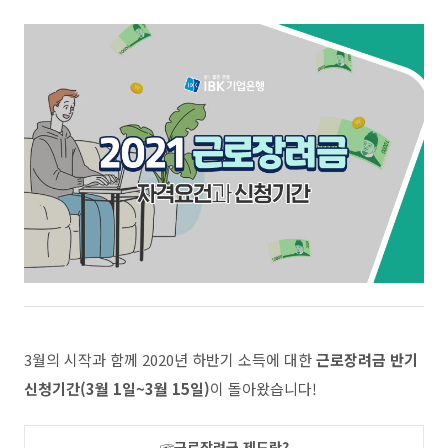
3
월의 시작과 함께
2020
년 하반기 소득에 대한
근로장려금 반기
신청기간
(3
월
1
일
~3
월
15
일
)
이 돌아왔습니다
!
☞
근로장려금 제도란
?