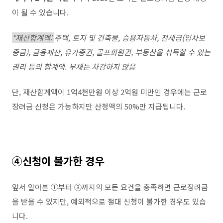
이 될 수 있습니다
.
*재산합계액:
주택
,
토지 및 건축물
,
승용자동차
,
전세금
(
임차보
증금
),
금융재산
,
유가증권
,
골프회원권
,
부동산을 취득할 수 있는
권리 등의 합계액
.
부채는 차감하지 않음
단
,
재산합계액이
1
억
4
천만원 이상
2
억원 미만인 경우에는 근로
장려금 신청은 가능하지만 산정액의
50%
만 지급됩니다
.
④
신청이 불가한 경우
앞서 알아본
①
부터
③
까지의 모든 요건을 충족하면 근로장려금
을 받을 수 있지만
,
예외적으로 절대 신청이 불가한 경우도 있습
니다
.