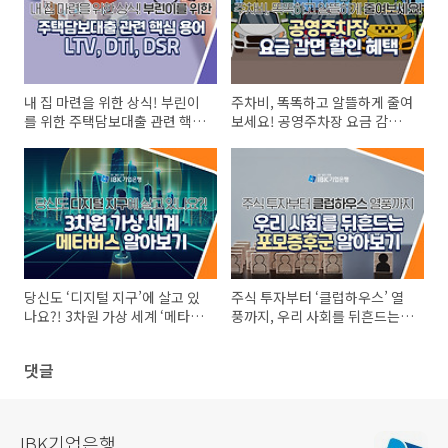
내 집 마련을 위한 상식! 부린이
주차비, 똑똑하고 알뜰하게 줄여
를 위한 주택담보대출 관련 핵심
보세요! 공영주차장 요금 감면
용어 LTV, DTI, DSR
할인 혜택
당신도 ‘디지털 지구’에 살고 있
주식 투자부터 ‘클럽하우스’ 열
나요?! 3차원 가상 세계 ‘메타버
풍까지, 우리 사회를 뒤흔드는
스’ 알아보기
'포모증후군' 알아보기
댓글
IBK기업은행