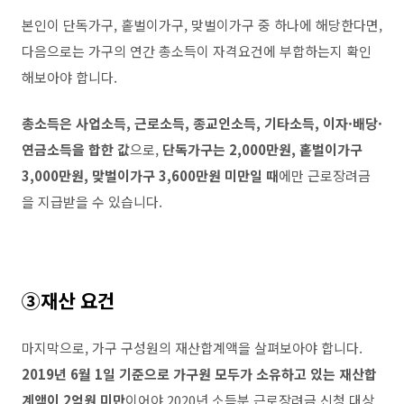
본인이 단독가구
,
홑벌이가구
,
맞벌이가구 중 하나에 해당한다면
,
다음으로는 가구의 연간 총소득이 자격요건에 부합하는지 확인
해보아야 합니다
.
총소득은 사업소득
,
근로소득
,
종교인소득
,
기타소득
,
이자·배당·
연금소득을 합한 값
으로
,
단독가구는
2,000
만원
,
홑벌이가구
3,000
만원
,
맞벌이가구
3,600
만원 미만일 때
에만 근로장려금
을 지급받을 수 있습니다
.
③
재산 요건
마지막으로
,
가구 구성원의 재산합계액을 살펴보아야 합니다
.
2019
년
6
월
1
일 기준으로 가구원 모두가 소유하고 있는 재산합
계액이
2
억원 미만
이어야
2020
년 소득분 근로장려금 신청 대상