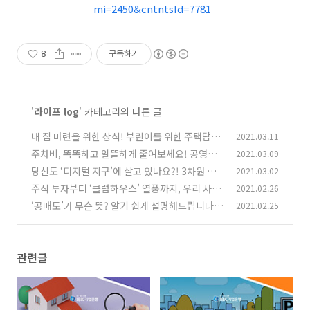
mi=2450&cntntsId=7781
8
구독하기
'
라이프 log
' 카테고리의 다른 글
내 집 마련을 위한 상식! 부린이를 위한 주택담보
2021.03.11
대출 관련 핵심 용어 LTV, DTI, DSR
주차비, 똑똑하고 알뜰하게 줄여보세요! 공영주
2021.03.09
(0)
차장 요금 감면 할인 혜택
당신도 ‘디지털 지구’에 살고 있나요?! 3차원 가
2021.03.02
(0)
상 세계 ‘메타버스’ 알아보기
주식 투자부터 ‘클럽하우스’ 열풍까지, 우리 사회
2021.02.26
(0)
를 뒤흔드는 '포모증후군' 알아보기
‘공매도’가 무슨 뜻? 알기 쉽게 설명해드립니다!
2021.02.25
(1)
(0)
관련글