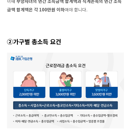
이때
부양자녀의 연간 소득금액 합계액과 직계존속의 연간 소득
금액 합계액은 각
100
만원 이하
여야 합니다
.
②
가구별 총소득 요건