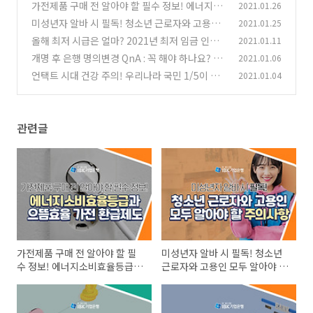
가전제품 구매 전 알아야 할 필수 정보! 에너지소
2021.01.26
비효율등급과 으뜸효율 가전 환급제도
미성년자 알바 시 필독! 청소년 근로자와 고용인
2021.01.25
(0)
모두 알아야 할 주의사항
올해 최저 시급은 얼마? 2021년 최저 임금 인상
2021.01.11
(0)
률과 주휴수당 계산법
개명 후 은행 명의변경 QnA : 꼭 해야 하나요? 필
2021.01.06
(0)
요한 서류는?
언택트 시대 건강 주의! 우리나라 국민 1/5이 앓
2021.01.04
(0)
고 있는 VDT증후군
(0)
관련글
가전제품 구매 전 알아야 할 필
미성년자 알바 시 필독! 청소년
수 정보! 에너지소비효율등급과
근로자와 고용인 모두 알아야 할
으뜸효율 가전 환급제도
주의사항