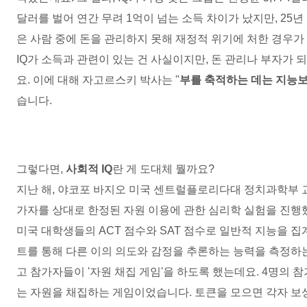
달러를 벌어 연간 무려
1
억이 넘는 소득 차이가 났지만
, 25
년
은 사람 중에 돈을 관리하지 못해 재정적 위기에 처한 경우
IQ
가 소득과 관련이 있는 건 사실이지만
,
돈 관리나 부자가 
요
.
이에 대해 자고르스키 박사는
"
부를 축적하는 데는 지능
습니다
.
그렇다면
,
사회적
IQ
란 게 도대체 뭘까요
?
지난 해
,
야코포 바지오 미국 센트럴플로리다대 정치과학부 
가자를 상대로 한정된 자원 이용에 관한 심리학 실험을 진
미국 대학생들의
ACT
점수와
SAT
점수로 일반적 지능을 
트를 통해 다른 이의 의도와 감정을 추론하는 능력을 측정하
고 참가자들이
'
자원 채집 게임
'
을 하도록 했는데요
. 4
명의 참
는 자원을 채집하는 게임이었습니다
.
토큰을 모으면 각자 보