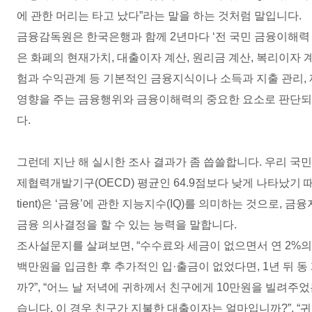
에 관한 머리는 타고 났다
”
라는 말을 하는 것처럼 말입니다
.
금융감독원은 한국은행과 함께
2
년마다
‘
전 국민 금융이해력
은 화폐의 현재가치
,
대출이자 계산
,
원리금 계산
,
복리이자 
험과 수익관계 등 기본적인 금융지식이나 소득과 지출 관리
,
영향을 주는 금융행위와 금융이해력의 중요한 요소로 판단되
다
.
그런데 지난 해 실시한 조사 결과가 좀 씁쓸합니다
.
우리 국
제협력개발기구
(OECD)
평균인
64.9
점보다 낮게 나타났기 
tient)
은
‘
금융
’
에 관한 지능지수
(IQ)
를 의미하는 것으로
,
금융
금융 의사결정을 할 수 있는 능력을 말합니다
.
조사설문지를 살펴보면
, “
수수료와 세금이 없으면서 연
2%
의
백만원을 입금한 후 추가적인 입
·
출금이 없었다면
, 1
년 뒤 
까
?”, “
어느 날 저녁에 귀하께서 친구에게
10
만원을 빌려주었
습니다
.
이 경우 친구가 지불한 대출이자는 얼마입니까
?”, “
귀