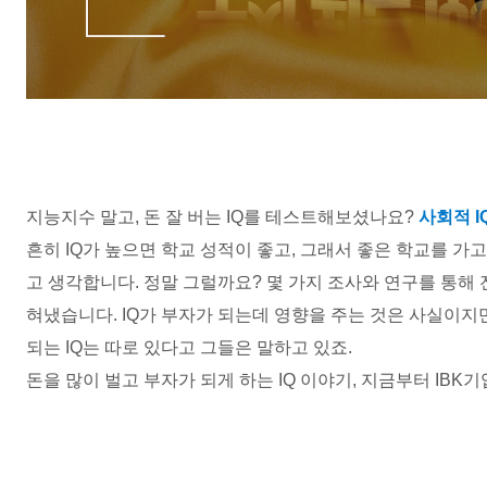
지능지수 말고
,
돈 잘 버는
IQ
를 테스트해보셨나요
?
사회적
I
흔히
IQ
가 높으면 학교 성적이 좋고
,
그래서 좋은 학교를 가고
고 생각합니다
.
정말 그럴까요
?
몇 가지 조사와 연구를 통해
혀냈습니다
. IQ
가 부자가 되는데 영향을 주는 것은 사실이지
되는
IQ
는 따로 있다고 그들은 말하고 있죠
.
돈을 많이 벌고 부자가 되게 하는
IQ
이야기
,
지금부터
IBK
기