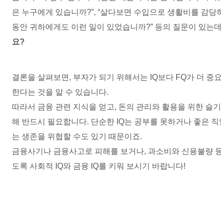
은 누구에게 있습니까
?”, “
살다보면 수입으로 생활비를 감당하
동안 귀하에게도 이런 일이 있었습니까
?”
등의 질문이 있는
요
?
결론을 살펴보면
,
부자가 되기 위해서는
IQ
보다
FQ
가 더 중
한다는 것을 알 수 있습니다
.
따라서 금융 관련 지식을 얻고
,
돈의 관리와 활용을 위한 슬기
해 반드시 필요합니다
.
단순한
IQ
는 공부를 못하거나 좋은 직
는 생존을 위협할 수도 있기 때문이죠
.
금융사기나 금융사고로 피해를 보거나
,
과소비와 신용불량 등
도록 사회적
IQ
와 금융
IQ
를 키워 보시기 바랍니다
!