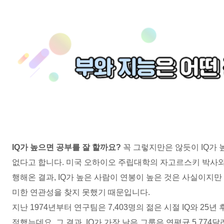
IQ
가 높으면 공부를 잘 할까요
?
꼭 그렇지만은 않듯이
IQ
가 
없다고 합니다
.
미국 오하이오 주립대학의 자고르스키 박사와
행해온 결과
, IQ
가 높은 사람이 연봉이 높은 것은 사실이지
미한 연관성을 찾지 못했기 때문입니다
.
지난
1974
년부터 연구팀은
7,403
명의 젊은 시절
IQ
와
25
년 
적했는데요
.
그 결과
, IQ
가 가장 낮은 그룹은 연평균
5,774
달