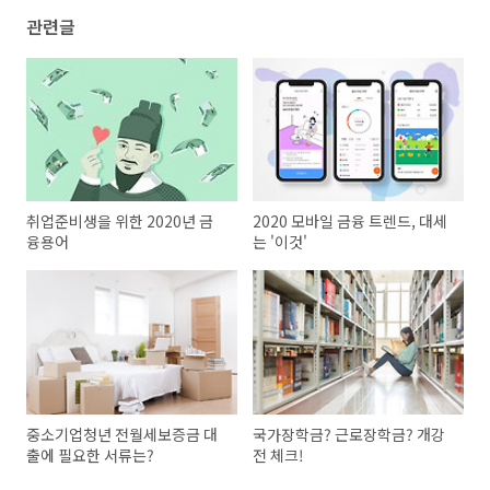
관련글
취업준비생을 위한 2020년 금
2020 모바일 금융 트렌드, 대세
융용어
는 '이것'
중소기업청년 전월세보증금 대
국가장학금? 근로장학금? 개강
출에 필요한 서류는?
전 체크!