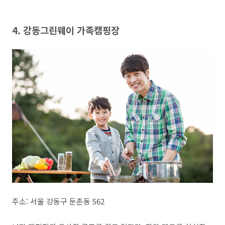
4. 강동그린웨이 가족캠핑장
주소: 서울 강동구 둔촌동 562