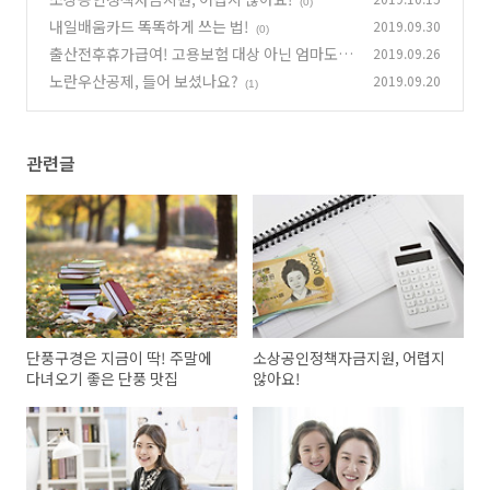
(0)
내일배움카드 똑똑하게 쓰는 법!
2019.09.30
(0)
출산전후휴가급여! 고용보험 대상 아닌 엄마도
2019.09.26
가능?
노란우산공제, 들어 보셨나요?
2019.09.20
(1)
(1)
관련글
단풍구경은 지금이 딱! 주말에
소상공인정책자금지원, 어렵지
다녀오기 좋은 단풍 맛집
않아요!