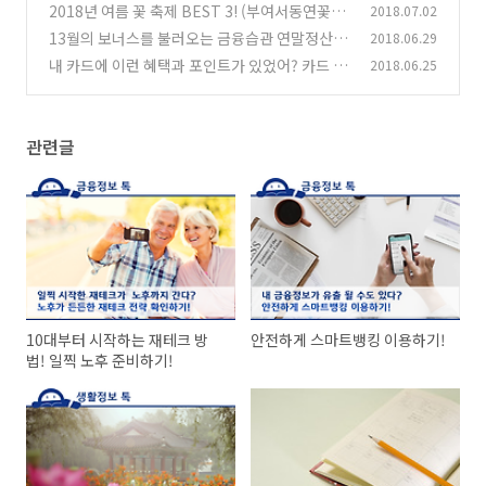
2018년 여름 꽃 축제 BEST 3! (부여서동연꽃축
2018.07.02
제, 태백 해바라기 축제, 태안백합꽃축제)
13월의 보너스를 불러오는 금융습관 연말정산 소
2018.06.29
(0)
득공제 미리 알아보기!
내 카드에 이런 혜택과 포인트가 있었어? 카드 포
2018.06.25
(0)
인트와 할인 혜택 100% 활용하기!
(0)
관련글
10대부터 시작하는 재테크 방
안전하게 스마트뱅킹 이용하기!
법! 일찍 노후 준비하기!