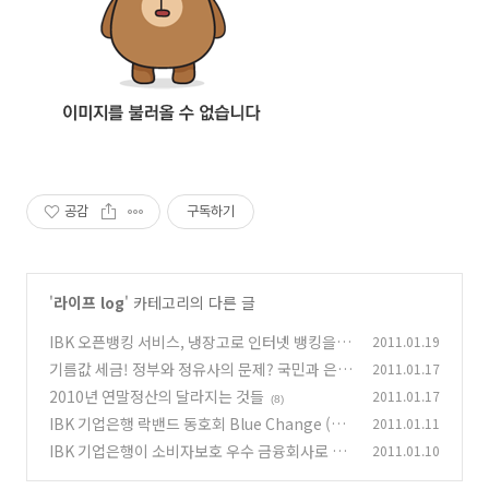
공감
구독하기
'
라이프 log
' 카테고리의 다른 글
IBK 오픈뱅킹 서비스, 냉장고로 인터넷 뱅킹을
2011.01.19
하는 그날까지...
기름값 세금! 정부와 정유사의 문제? 국민과 은행
2011.01.17
(47)
의 역할은?
2010년 연말정산의 달라지는 것들
2011.01.17
(10)
(8)
IBK 기업은행 락밴드 동호회 Blue Change (블
2011.01.11
루 체인지)
IBK 기업은행이 소비자보호 우수 금융회사로 선
2011.01.10
(20)
정됐습니다^^
(5)